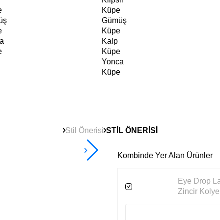
e
Küpe
üş
Gümüş
e
Küpe
a
Kalp
e
Küpe
Yonca
Küpe
Stil Önerisi
STİL ÖNERİSİ
Kombinde Yer Alan Ürünler
Eye Drop L
Zincir Kolye