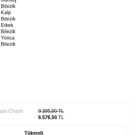
Bilezik
Kalp
Bilezik
Erkek
Bilezik
Yonca
Bilezik
apis Charm
9.395,00
TL
6.576,50
TL
Tükendi