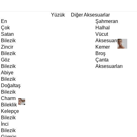
tı!
Yüzük
Diğer Aksesuarlar
En
Şahmeran
Çok
Halhal
Satan
Vücut
Bilezik
Aksesuarı
Zincir
Kemer
Bilezik
Broş
Göz
Çanta
Bilezik
Aksesuarları
Abiye
Bilezik
Doğaltaş
Bilezik
Charm
Bileklik
Kelepçe
Bilezik
İnci
Bilezik
Gümüş