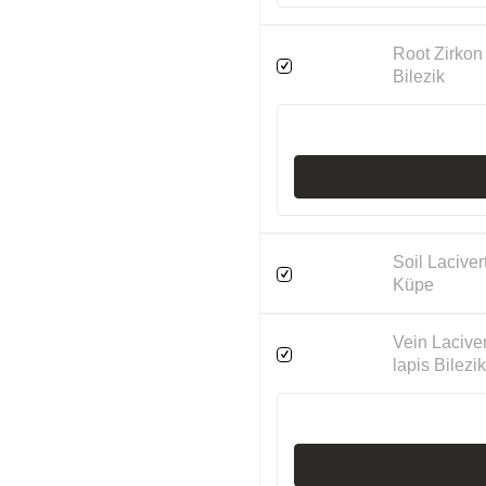
Root Zirkon
Bilezik
Soil Laciver
Küpe
Vein Lacive
lapis Bilezik