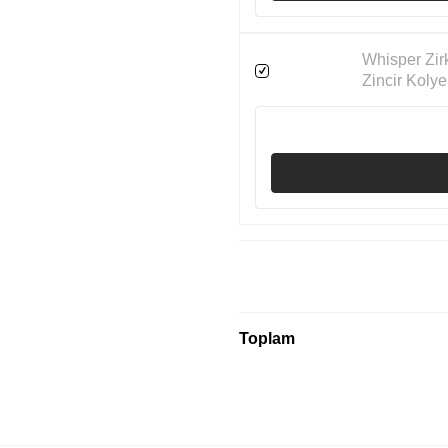
Whisper Zi
Zincir Kolye
Toplam