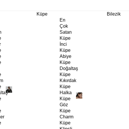
m Ürünlerde Geçerli
%30
İndirim •
2 Ürün ve Üzerine Sepette Ek %10
İndirim Fırsa
Küpe
Bilezik
En
Çok
n
Satan
e
Küpe
r
İnci
e
Küpe
e
Abiye
e
Küpe
Doğaltaş
e
Küpe
rm
Kıkırdak
e
Küpe
ltaş
Halka
e
Küpe
Göz
e
Küpe
er
Charm
e
Küpe
Klipsli