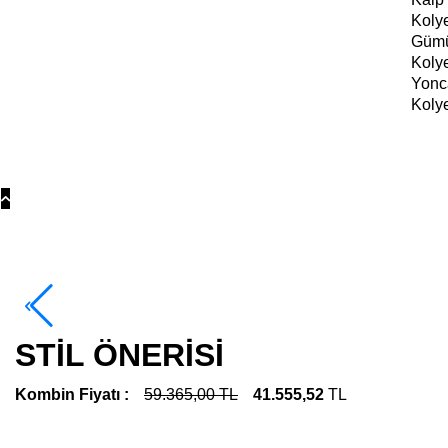
Koly
Güm
Koly
Yonc
Koly
STİL ÖNERİSİ
Kombin Fiyatı :
59.365,00 TL
41.555,52
TL