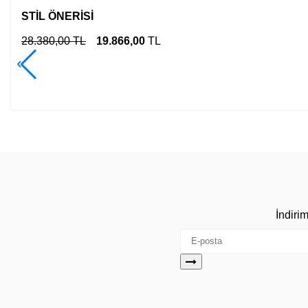
STİL ÖNERİSİ
28.380,00 TL
19.866,00
TL
İndiri