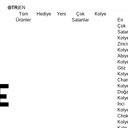
Tü
TR
|
EN
Tüm
Hediye
Yeni
Çok
Kolye
Ürünler
Satanlar
En
Çok
Sata
Koly
Zinci
Koly
Abiy
Koly
Göz
Koly
Cha
Koly
Doğa
Koly
İnci
Koly
Chok
Koly
Kalp