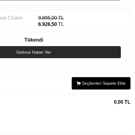
rkon Charm
9.895,00
TL
6.926,50
TL
Tükendi
Gelince Haber Ver
Seçilenleri Sepete Ekle
0,00
TL