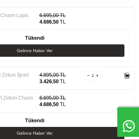
 Charm Lapis
6.695,00
TL
4.686,50
TL
Tükendi
Gelince Haber Ver
t Zirkon İğneli
4.895,00
TL
3.426,50
TL
rt Zirkon Charm
6.695,00
TL
4.686,50
TL
Tükendi
Gelince Haber Ver