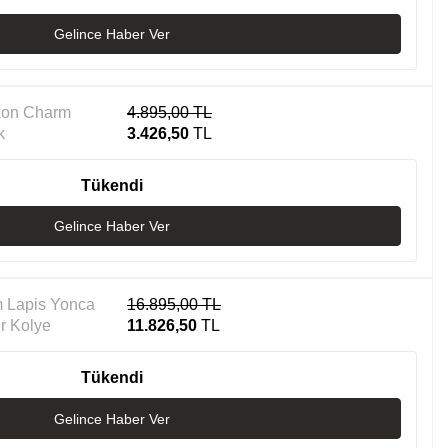
Gelince Haber Ver
rkon Charm
4.895,00
TL
k
3.426,50
TL
Tükendi
Gelince Haber Ver
m Lapis Yonca
16.895,00
TL
r Kolye
11.826,50
TL
Tükendi
Gelince Haber Ver