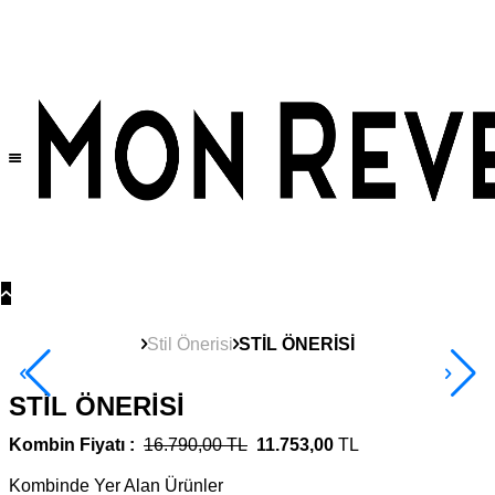
Tüm Ürünlerde Geçerli
%30
İndirim •
2 Ürün ve Üzerine Sepette Ek %10
İndirim Fırsatı!
Stil Önerisi
STİL ÖNERİSİ
STİL ÖNERİSİ
Kombin Fiyatı :
16.790,00 TL
11.753,00
TL
Kombinde Yer Alan Ürünler