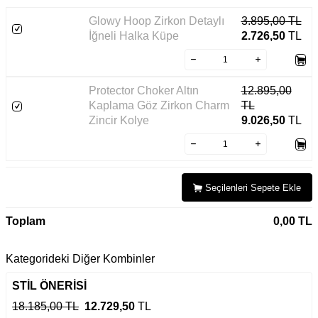
Glowy Hoop Zirkon Detaylı
3.895,00
TL
İğneli Halka Küpe
2.726,50
TL
Protector Choker Altın
12.895,00
Kaplama Göz Zirkon Charm
TL
Zincir Kolye
9.026,50
TL
Seçilenleri Sepete Ekle
Toplam
0,00
TL
Kategorideki Diğer Kombinler
STİL ÖNERİSİ
18.185,00 TL
12.729,50
TL