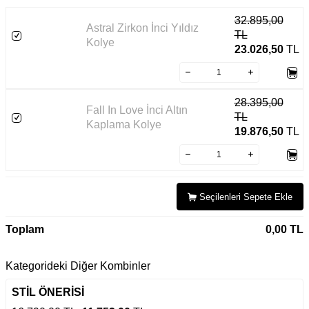
32.895,00
Astral Zirkon İnci Yıldız
TL
Kolye
23.026,50
TL
28.395,00
Fall In Love İnci Altın
TL
Kaplama Kolye
19.876,50
TL
Seçilenleri Sepete Ekle
Toplam
0,00
TL
Kategorideki Diğer Kombinler
STİL ÖNERİSİ