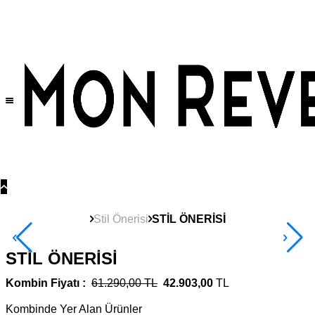
Tüm Ürünlerde Geçerli
%30
İndirim •
2 Ürün ve Üzerine Sepette Ek %10
İndirim Fırsatı!
Stil Önerisi
STİL ÖNERİSİ
STİL ÖNERİSİ
Kombin Fiyatı :
61.290,00 TL
42.903,00
TL
Kombinde Yer Alan Ürünler