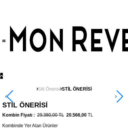
Tüm Ürünlerde Geçerli
%30
İndirim •
2 Ürün ve Üzerine Sepette Ek %10
İndirim Fırsatı!
Stil Önerisi
STİL ÖNERİSİ
STİL ÖNERİSİ
Kombin Fiyatı :
29.380,00 TL
20.566,00
TL
Kombinde Yer Alan Ürünler