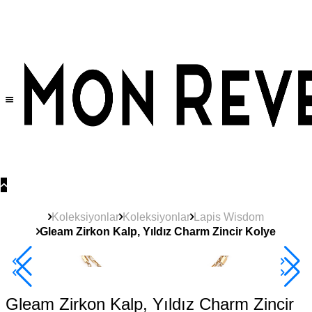
Tüm Ürünlerde Geçerli
%30
İndirim •
2 Ürün ve Üzerine Sepette Ek %10
İndirim Fırsatı!
Koleksiyonlar
Koleksiyonlar
Lapis Wisdom
Gleam Zirkon Kalp, Yıldız Charm Zincir Kolye
2+ Ürüne +%10
Gleam Zirkon Kalp, Yıldız Charm Zincir