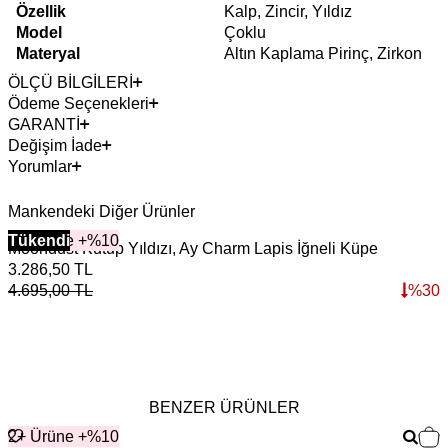
Özellik
Kalp, Zincir, Yıldız
Model
Çoklu
Materyal
Altın Kaplama Pirinç, Zirkon
ÖLÇÜ BİLGİLERİ
Ödeme Seçenekleri
GARANTİ
Değişim İade
Yorumlar
Mankendeki Diğer Ürünler
2+ Ürüne +%10
Tükendi
Moondust Kutup Yıldızı, Ay Charm Lapis İğneli Küpe
N
3.286,50
TL
3
4.695,00
TL
%
30
4
BENZER ÜRÜNLER
2+ Ürüne +%10