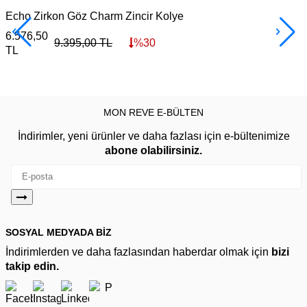
Echo Zirkon Göz Charm Zincir Kolye
6.576,50
3
9.395,00
TL
%
30
TL
MON REVE E-BÜLTEN
İndirimler, yeni ürünler ve daha fazlası için e-bültenimize
abone olabilirsiniz.
SOSYAL MEDYADA BİZ
İndirimlerden ve daha fazlasından haberdar olmak için
bizi
takip edin.