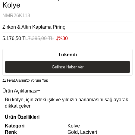
Kolye
NMR26K118
Zirkon & Altın Kaplama Pirinç
5.176,50
TL
7.395,00
TL
%
30
Tükendi
Gelince Haber Ver
Fiyat Alarmı
Yorum Yap
Ürün Açıklaması
Bu kolye, içinizdeki ışık ve yıldızın parlamasını sağlayarak
dikkat çeker
Ürün Özellikleri
Kategori
Kolye
Renk
Gold, Lacivert