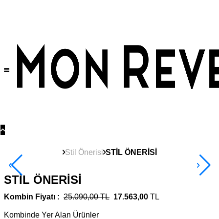
Tüm Ürünlerde Geçerli
%30
İndirim •
2 Ürün ve Üzerine Sepette Ek %10
İndirim Fırsatı!
Stil Önerisi
STİL ÖNERİSİ
STİL ÖNERİSİ
Kombin Fiyatı :
25.090,00 TL
17.563,00
TL
Kombinde Yer Alan Ürünler