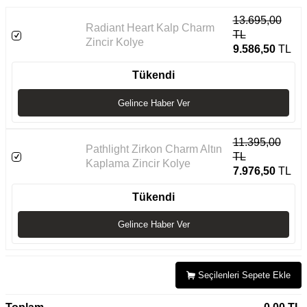
13.695,00
Radiant Heart Kalp Charm
TL
Zincir Kolye
9.586,50
TL
Tükendi
Gelince Haber Ver
11.395,00
Pathlight Zirkon Charm Altın
TL
Kaplama Zincir Kolye
7.976,50
TL
Tükendi
Gelince Haber Ver
Seçilenleri Sepete Ekle