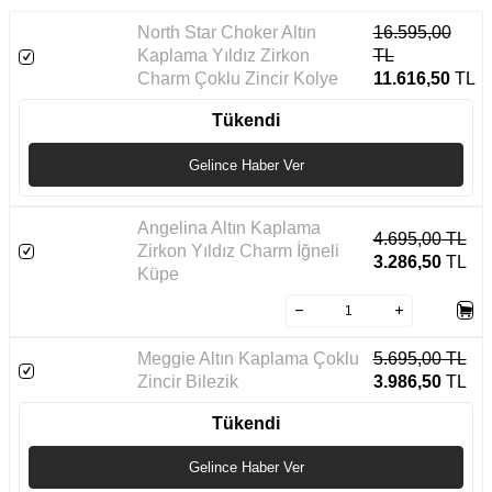
North Star Choker Altın
16.595,00
Kaplama Yıldız Zirkon
TL
Charm Çoklu Zincir Kolye
11.616,50
TL
Tükendi
Gelince Haber Ver
Angelina Altın Kaplama
4.695,00
TL
Zirkon Yıldız Charm İğneli
3.286,50
TL
Küpe
Meggie Altın Kaplama Çoklu
5.695,00
TL
Zincir Bilezik
3.986,50
TL
Tükendi
Gelince Haber Ver