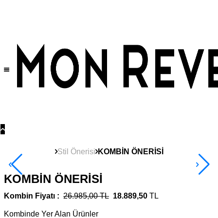
Tüm Ürünlerde Geçerli
%30
İndirim •
2 Ürün ve Üzerine Sepette Ek %10
İndirim Fırsatı!
Stil Önerisi
KOMBİN ÖNERİSİ
KOMBİN ÖNERİSİ
Kombin Fiyatı :
26.985,00 TL
18.889,50
TL
Kombinde Yer Alan Ürünler