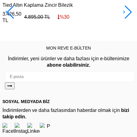
Tied Altın Kaplama Zincir Bilezik
I
3.426,50
3
4.895,00
TL
%
30
TL
MON REVE E-BÜLTEN
İndirimler, yeni ürünler ve daha fazlası için e-bültenimize
abone olabilirsiniz.
SOSYAL MEDYADA BİZ
İndirimlerden ve daha fazlasından haberdar olmak için
bizi
takip edin.