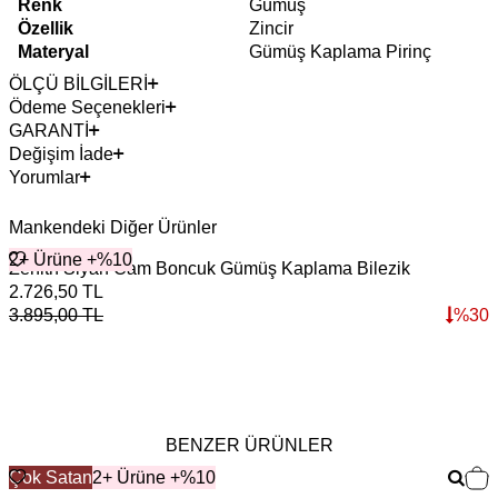
Renk
Gümüş
Özellik
Zincir
Materyal
Gümüş Kaplama Pirinç
ÖLÇÜ BİLGİLERİ
Ödeme Seçenekleri
GARANTİ
Değişim İade
Yorumlar
Mankendeki Diğer Ürünler
2+ Ürüne +%10
Zenith Siyah Cam Boncuk Gümüş Kaplama Bilezik
2.726,50
TL
2
3.895,00
TL
%
30
3
BENZER ÜRÜNLER
Çok Satan
2+ Ürüne +%10