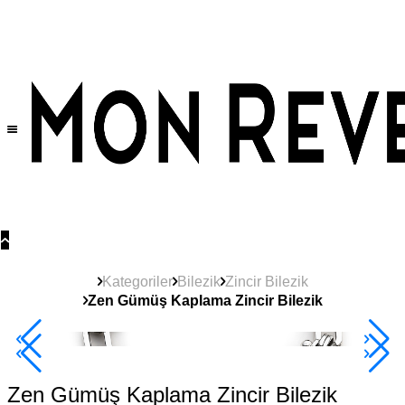
Tüm Ürünlerde Geçerli
%30
İndirim •
2 Ürün ve Üzerine Sepette Ek %10
İndirim Fırsatı!
Kategoriler
Bilezik
Zincir Bilezik
Zen Gümüş Kaplama Zincir Bilezik
2+ Ürüne +%10
Zen Gümüş Kaplama Zincir Bilezik