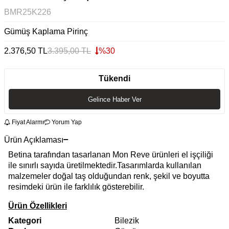
BMR25K226
Gümüş Kaplama Pirinç
2.376,50
TL
3.395,00
TL
%
30
Tükendi
Gelince Haber Ver
Fiyat Alarmı
Yorum Yap
Ürün Açıklaması
Betina tarafından tasarlanan Mon Reve ürünleri el işçiliği
ile sınırlı sayıda üretilmektedir.Tasarımlarda kullanılan
malzemeler doğal taş olduğundan renk, şekil ve boyutta
resimdeki ürün ile farklılık gösterebilir.
Ürün Özellikleri
Kategori
Bilezik