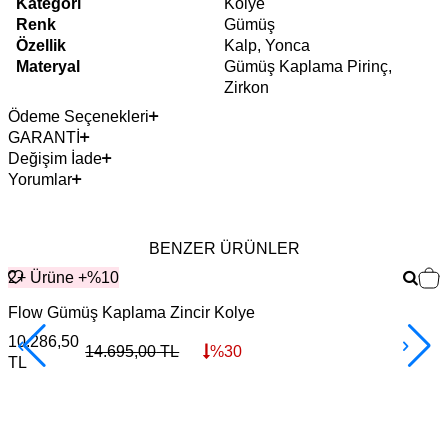
Kategori
Kolye
Renk
Gümüş
Özellik
Kalp, Yonca
Materyal
Gümüş Kaplama Pirinç,
Zirkon
Ödeme Seçenekleri
GARANTİ
Değişim İade
Yorumlar
BENZER ÜRÜNLER
2+ Ürüne +%10
Flow Gümüş Kaplama Zincir Kolye
S
10.286,50
14.695,00
TL
%
30
TL
3