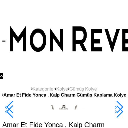
Tüm Ürünlerde Geçerli
%30
İndirim •
2 Ürün ve Üzerine Sepette Ek %10
İndirim Fırsatı!
Kategoriler
Kolye
Gümüş Kolye
Amar Et Fide Yonca , Kalp Charm Gümüş Kaplama Kolye
2+ Ürüne +%10
Amar Et Fide Yonca , Kalp Charm