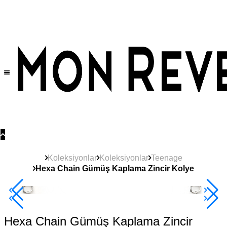
Tüm Ürünlerde Geçerli
%30
İndirim •
2 Ürün ve Üzerine Sepette Ek %10
İndirim Fırsatı!
Koleksiyonlar
Koleksiyonlar
Teenage
Hexa Chain Gümüş Kaplama Zincir Kolye
2+ Ürüne +%10
Hexa Chain Gümüş Kaplama Zincir