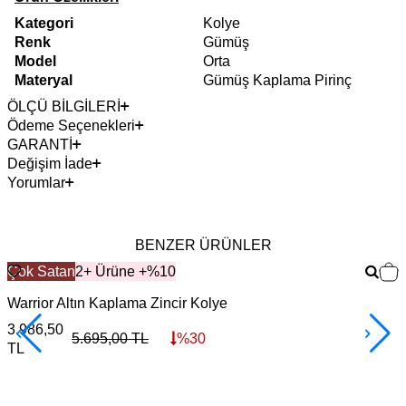
Kategori
Kolye
Renk
Gümüş
Model
Orta
Materyal
Gümüş Kaplama Pirinç
ÖLÇÜ BİLGİLERİ
Ödeme Seçenekleri
GARANTİ
Değişim İade
Yorumlar
BENZER ÜRÜNLER
Çok Satan
2+ Ürüne +%10
Warrior Altın Kaplama Zincir Kolye
F
3.986,50
3
5.695,00
TL
%
30
TL