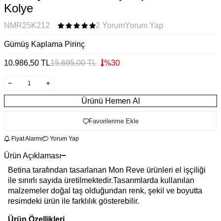
Kolye
NMR25K212
2 Yorum
Yorum Yap
Gümüş Kaplama Pirinç
10.986,50
TL
15.695,00
TL
%
30
Ürünü Hemen Al
Favorilerime Ekle
Fiyat Alarmı
Yorum Yap
Ürün Açıklaması
Betina tarafından tasarlanan Mon Reve ürünleri el işçiliği
ile sınırlı sayıda üretilmektedir.Tasarımlarda kullanılan
malzemeler doğal taş olduğundan renk, şekil ve boyutta
resimdeki ürün ile farklılık gösterebilir.
Ürün Özellikleri