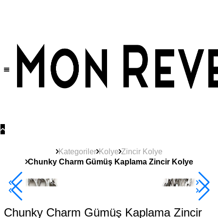
Tüm Ürünlerde Geçerli
%30
İndirim •
2 Ürün ve Üzerine Sepette Ek %10
İndirim Fırsatı!
Kategoriler
Kolye
Zincir Kolye
Chunky Charm Gümüş Kaplama Zincir Kolye
2+ Ürüne +%10
Chunky Charm Gümüş Kaplama Zincir