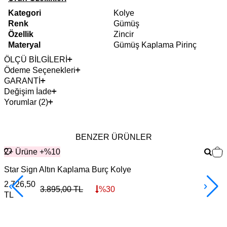
Kategori
Kolye
Renk
Gümüş
Özellik
Zincir
Materyal
Gümüş Kaplama Pirinç
ÖLÇÜ BİLGİLERİ
Ödeme Seçenekleri
GARANTİ
Değişim İade
Yorumlar (2)
BENZER ÜRÜNLER
2+ Ürüne +%10
Star Sign Altın Kaplama Burç Kolye
G
2.726,50
3
3.895,00
TL
%
30
TL