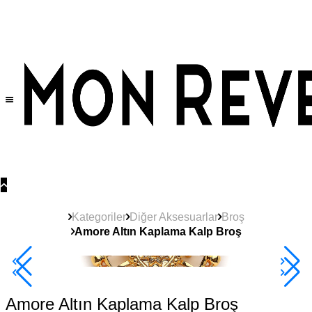
Tüm Ürünlerde Geçerli
%30
İndirim •
2 Ürün ve Üzerine Sepette Ek %10
İndirim Fırsatı!
Kategoriler
Diğer Aksesuarlar
Broş
Amore Altın Kaplama Kalp Broş
Yeni
Ürün
2+ Ürüne +%10
Amore Altın Kaplama Kalp Broş