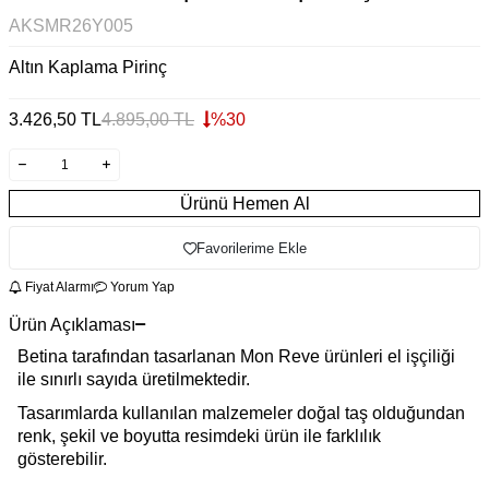
AKSMR26Y005
Altın Kaplama Pirinç
3.426,50
TL
4.895,00
TL
%
30
Ürünü Hemen Al
Favorilerime Ekle
Fiyat Alarmı
Yorum Yap
Ürün Açıklaması
Betina tarafından tasarlanan Mon Reve ürünleri el işçiliği
ile sınırlı sayıda üretilmektedir.
Tasarımlarda kullanılan malzemeler doğal taş olduğundan
renk, şekil ve boyutta resimdeki ürün ile farklılık
gösterebilir.