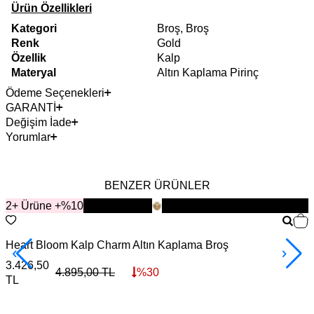
Ürün Özellikleri
Kategori
Broş, Broş
Renk
Gold
Özellik
Kalp
Materyal
Altın Kaplama Pirinç
Ödeme Seçenekleri
GARANTİ
Değişim İade
Yorumlar
BENZER ÜRÜNLER
2+ Ürüne +%10
YENİ
Heart Bloom Kalp Charm Altın Kaplama Broş
L
3.426,50
3
4.895,00
TL
%
30
TL