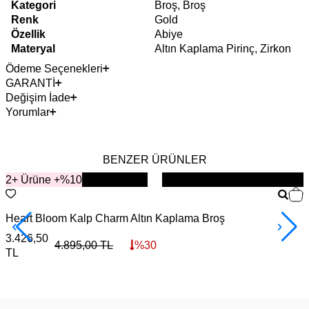
Kategori
Broş, Broş
Renk
Gold
Özellik
Abiye
Materyal
Altın Kaplama Pirinç, Zirkon
Ödeme Seçenekleri
GARANTİ
Değişim İade
Yorumlar
BENZER ÜRÜNLER
2+ Ürüne +%10
YENİ
Heart Bloom Kalp Charm Altın Kaplama Broş
L
3.426,50
3
4.895,00
TL
%
30
TL