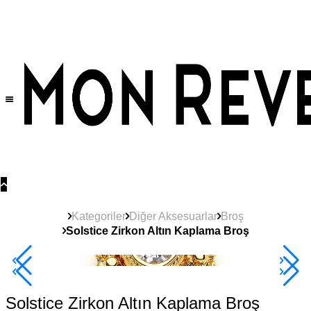
Tüm Ürünlerde Geçerli
%30
İndirim •
2 Ürün ve Üzerine Sepette Ek %10
İndirim Fırsatı!
Kategoriler
Diğer Aksesuarlar
Broş
Solstice Zirkon Altın Kaplama Broş
Yeni
Ürün
2+ Ürüne +%10
Solstice Zirkon Altın Kaplama Broş