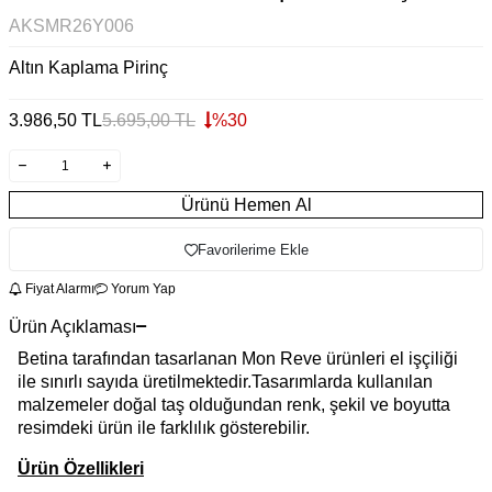
AKSMR26Y006
Altın Kaplama Pirinç
3.986,50
TL
5.695,00
TL
%
30
Ürünü Hemen Al
Favorilerime Ekle
Fiyat Alarmı
Yorum Yap
Ürün Açıklaması
Betina tarafından tasarlanan Mon Reve ürünleri el işçiliği
ile sınırlı sayıda üretilmektedir.Tasarımlarda kullanılan
malzemeler doğal taş olduğundan renk, şekil ve boyutta
resimdeki ürün ile farklılık gösterebilir.
Ürün Özellikleri