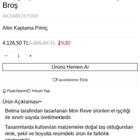
Broş
AKSMR26Y008
Altın Kaplama Pirinç
4.126,50
TL
5.895,00
TL
%
30
Ürünü Hemen Al
Favorilerime Ekle
Fiyat Alarmı
Yorum Yap
Ürün Açıklaması
Betina tarafından tasarlanan Mon Reve ürünleri el işçiliği
ile sınırlı sayıda üretilmektedir.
Tasarımlarda kullanılan malzemeler doğal taş olduğundan
renk, şekil ve boyutta resimdeki ürün ile farklılık