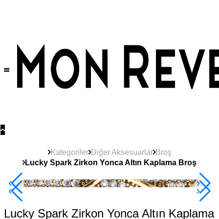
Tüm Ürünlerde Geçerli
%30
İndirim •
2 Ürün ve Üzerine Sepette Ek %10
İndirim Fırsatı!
Kategoriler
Diğer Aksesuarlar
Broş
Lucky Spark Zirkon Yonca Altın Kaplama Broş
Yeni
Ürün
2+ Ürüne +%10
Lucky Spark Zirkon Yonca Altın Kaplama