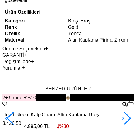
gösterebilir.
Ürün Özellikleri
Kategori
Broş, Broş
Renk
Gold
Özellik
Yonca
Materyal
Altın Kaplama Pirinç, Zirkon
Ödeme Seçenekleri
GARANTİ
Değişim İade
Yorumlar
BENZER ÜRÜNLER
2+ Ürüne +%10
YENİ
Heart Bloom Kalp Charm Altın Kaplama Broş
L
3.426,50
3
4.895,00
TL
%
30
TL