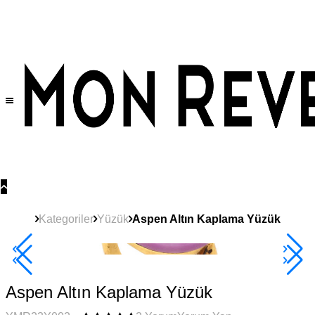
Tüm Ürünlerde Geçerli
%30
İndirim •
2 Ürün ve Üzerine Sepette Ek %10
İndirim Fırsatı!
Kategoriler
Yüzük
Aspen Altın Kaplama Yüzük
2+ Ürüne +%10
Aspen Altın Kaplama Yüzük