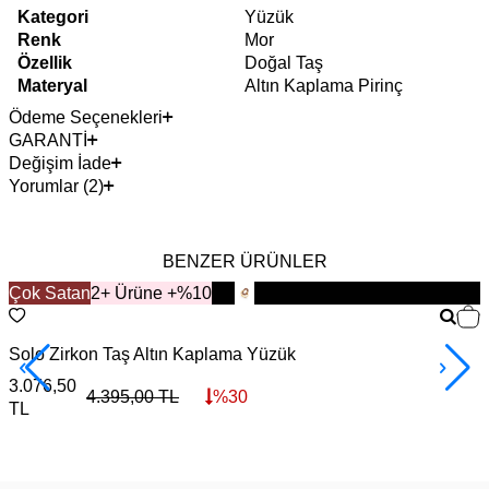
Kategori
Yüzük
Renk
Mor
Özellik
Doğal Taş
Materyal
Altın Kaplama Pirinç
Ödeme Seçenekleri
GARANTİ
Değişim İade
Yorumlar (2)
BENZER ÜRÜNLER
Çok Satan
YENİ
2+ Ürüne +%10
Solo Zirkon Taş Altın Kaplama Yüzük
V
3.076,50
4
4.395,00
TL
%
30
TL