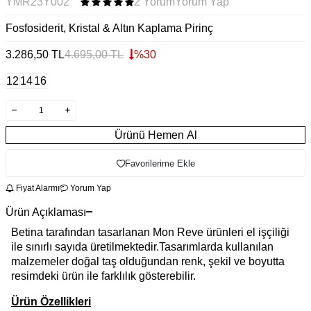
YMR23Y002
2 Yorum
Yorum Yap
Fosfosiderit, Kristal & Altın Kaplama Pirinç
3.286,50
TL
4.695,00
TL
%
30
12
14
16
Ürünü Hemen Al
Favorilerime Ekle
Fiyat Alarmı
Yorum Yap
Ürün Açıklaması
Betina tarafından tasarlanan Mon Reve ürünleri el işçiliği
ile sınırlı sayıda üretilmektedir.Tasarımlarda kullanılan
malzemeler doğal taş olduğundan renk, şekil ve boyutta
resimdeki ürün ile farklılık gösterebilir.
Ürün Özellikleri