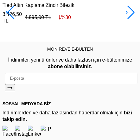
Tied Altın Kaplama Zincir Bilezik
I
3.426,50
3
4.895,00
TL
%
30
TL
MON REVE E-BÜLTEN
İndirimler, yeni ürünler ve daha fazlası için e-bültenimize
abone olabilirsiniz.
SOSYAL MEDYADA BİZ
İndirimlerden ve daha fazlasından haberdar olmak için
bizi
takip edin.