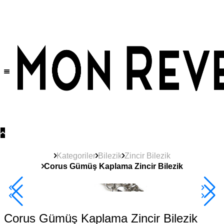
Tüm Ürünlerde Geçerli
%30
İndirim •
2 Ürün ve Üzerine Sepette Ek %10
İndirim Fırsatı!
Kategoriler
Bilezik
Zincir Bilezik
Corus Gümüş Kaplama Zincir Bilezik
2+ Ürüne +%10
Corus Gümüş Kaplama Zincir Bilezik