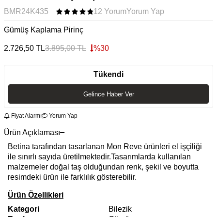
BMR24K435
12 Yorum
Yorum Yap
Gümüş Kaplama Pirinç
2.726,50
TL
3.895,00
TL
%
30
Tükendi
Gelince Haber Ver
Fiyat Alarmı
Yorum Yap
Ürün Açıklaması
Betina tarafından tasarlanan Mon Reve ürünleri el işçiliği
ile sınırlı sayıda üretilmektedir.Tasarımlarda kullanılan
malzemeler doğal taş olduğundan renk, şekil ve boyutta
resimdeki ürün ile farklılık gösterebilir.
Ürün Özellikleri
Kategori
Bilezik