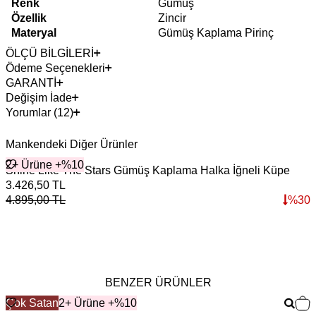
Renk
Gümüş
Özellik
Zincir
Materyal
Gümüş Kaplama Pirinç
ÖLÇÜ BİLGİLERİ
Ödeme Seçenekleri
GARANTİ
Değişim İade
Yorumlar (12)
Mankendeki Diğer Ürünler
2+ Ürüne +%10
Shine Like The Stars Gümüş Kaplama Halka İğneli Küpe
3.426,50
TL
4.895,00
TL
%
30
BENZER ÜRÜNLER
Çok Satan
2+ Ürüne +%10