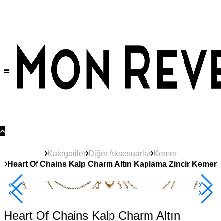
Tüm Ürünlerde Geçerli
%30
İndirim •
2 Ürün ve Üzerine Sepette Ek %10
İndirim Fırsatı!
Kategoriler
Diğer Aksesuarlar
Kemer
Heart Of Chains Kalp Charm Altın Kaplama Zincir Kemer
2+ Ürüne +%10
Heart Of Chains Kalp Charm Altın