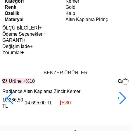
Kategori
Kemer
Renk
Gold
Özellik
Kalp
Materyal
Altın Kaplama Pirinç
ÖLÇÜ BİLGİLERİ
Ödeme Seçenekleri
GARANTİ
Değişim İade
Yorumlar
BENZER ÜRÜNLER
2+ Ürüne +%10
Radiance Altın Kaplama Zincir Kemer
G
10.286,50
5
14.695,00
TL
%
30
TL