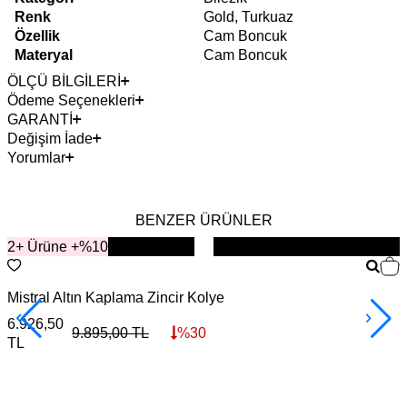
Renk
Gold, Turkuaz
Özellik
Cam Boncuk
Materyal
Cam Boncuk
ÖLÇÜ BİLGİLERİ
Ödeme Seçenekleri
GARANTİ
Değişim İade
Yorumlar
BENZER ÜRÜNLER
2+ Ürüne +%10
YENİ
Mistral Altın Kaplama Zincir Kolye
L
6.926,50
6
9.895,00
TL
%
30
TL