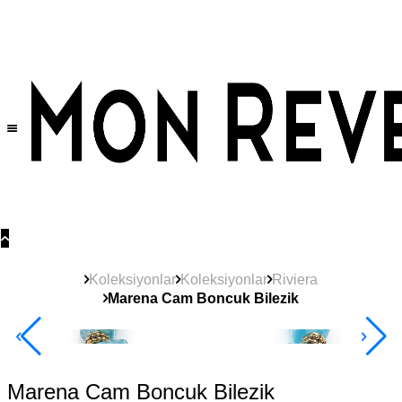
Tüm Ürünlerde Geçerli
%30
İndirim •
2 Ürün ve Üzerine Sepette Ek %10
İndirim Fırsatı!
Koleksiyonlar
Koleksiyonlar
Riviera
Marena Cam Boncuk Bilezik
Yeni
Ürün
2+ Ürüne +%10
Marena Cam Boncuk Bilezik