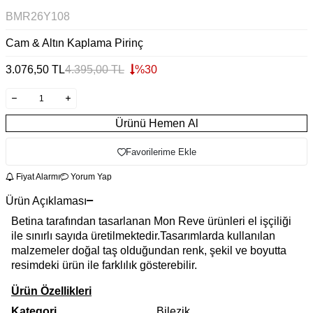
BMR26Y108
Cam & Altın Kaplama Pirinç
3.076,50
TL
4.395,00
TL
%
30
Ürünü Hemen Al
Favorilerime Ekle
Fiyat Alarmı
Yorum Yap
Ürün Açıklaması
Betina tarafından tasarlanan Mon Reve ürünleri el işçiliği
ile sınırlı sayıda üretilmektedir.Tasarımlarda kullanılan
malzemeler doğal taş olduğundan renk, şekil ve boyutta
resimdeki ürün ile farklılık gösterebilir.
Ürün Özellikleri
Kategori
Bilezik