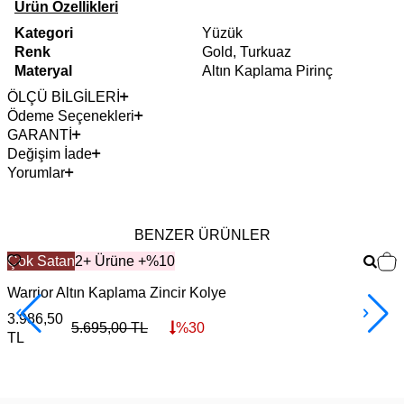
Ürün Özellikleri
Kategori
Yüzük
Renk
Gold, Turkuaz
Materyal
Altın Kaplama Pirinç
ÖLÇÜ BİLGİLERİ
Ödeme Seçenekleri
GARANTİ
Değişim İade
Yorumlar
BENZER ÜRÜNLER
Çok Satan
2+ Ürüne +%10
Warrior Altın Kaplama Zincir Kolye
F
3.986,50
3
5.695,00
TL
%
30
TL