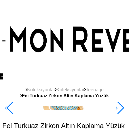
Tüm Ürünlerde Geçerli
%30
İndirim •
2 Ürün ve Üzerine Sepette Ek %10
İndirim Fırsatı!
Koleksiyonlar
Koleksiyonlar
Teenage
Fei Turkuaz Zirkon Altın Kaplama Yüzük
Yeni
Ürün
2+ Ürüne +%10
Fei Turkuaz Zirkon Altın Kaplama Yüzük