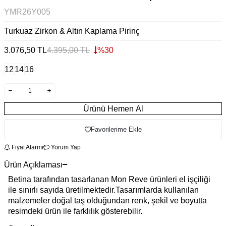
YMR26Y005
Turkuaz Zirkon & Altın Kaplama Pirinç
3.076,50
TL
4.395,00
TL
%
30
12
14
16
Ürünü Hemen Al
Favorilerime Ekle
Fiyat Alarmı
Yorum Yap
Ürün Açıklaması
Betina tarafından tasarlanan Mon Reve ürünleri el işçiliği
ile sınırlı sayıda üretilmektedir.Tasarımlarda kullanılan
malzemeler doğal taş olduğundan renk, şekil ve boyutta
resimdeki ürün ile farklılık gösterebilir.