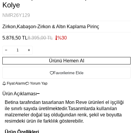
Kolye
NMR26Y129
Zirkon,Kabaşon-Zirkon & Altın Kaplama Pirinç
5.876,50
TL
8.395,00
TL
%
30
Ürünü Hemen Al
Favorilerime Ekle
Fiyat Alarmı
Yorum Yap
Ürün Açıklaması
Betina tarafından tasarlanan Mon Reve ürünleri el işçiliği
ile sınırlı sayıda üretilmektedir.Tasarımlarda kullanılan
malzemeler doğal taş olduğundan renk, şekil ve boyutta
resimdeki ürün ile farklılık gösterebilir.
Ürün Özellikleri