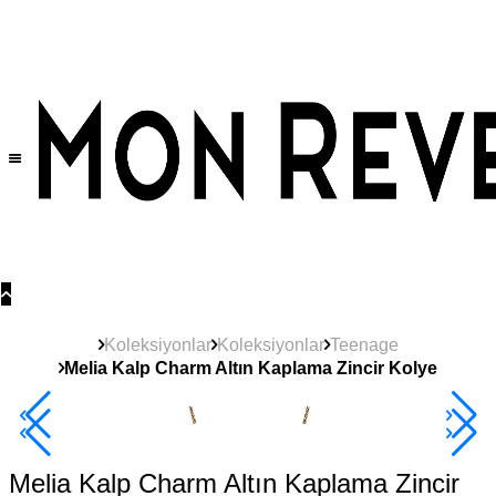
Tüm Ürünlerde Geçerli
%30
İndirim •
2 Ürün ve Üzerine Sepette Ek %10
İndirim Fırsatı!
Koleksiyonlar
Koleksiyonlar
Teenage
Melia Kalp Charm Altın Kaplama Zincir Kolye
Yeni
Ürün
2+ Ürüne +%10
Melia Kalp Charm Altın Kaplama Zincir