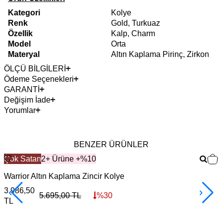
Kategori
Kolye
Renk
Gold, Turkuaz
Özellik
Kalp, Charm
Model
Orta
Materyal
Altın Kaplama Pirinç, Zirkon
ÖLÇÜ BİLGİLERİ
Ödeme Seçenekleri
GARANTİ
Değişim İade
Yorumlar
BENZER ÜRÜNLER
Çok Satan
2+ Ürüne +%10
Warrior Altın Kaplama Zincir Kolye
F
3.986,50
3
5.695,00
TL
%
30
TL