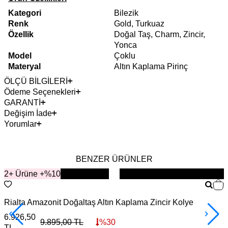
Kategori
Bilezik
Renk
Gold, Turkuaz
Özellik
Doğal Taş, Charm, Zincir,
Yonca
Model
Çoklu
Materyal
Altın Kaplama Pirinç
ÖLÇÜ BİLGİLERİ
Ödeme Seçenekleri
GARANTİ
Değişim İade
Yorumlar
BENZER ÜRÜNLER
2+ Ürüne +%10
YENİ
Rialta Amazonit Doğaltaş Altın Kaplama Zincir Kolye
L
6.926,50
6
9.895,00
TL
%
30
TL