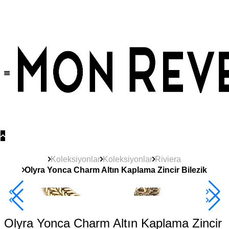
Tüm Ürünlerde Geçerli
%30
İndirim •
2 Ürün ve Üzerine Sepette Ek %10
İndirim Fırsatı!
Koleksiyonlar
Koleksiyonlar
Riviera
Olyra Yonca Charm Altın Kaplama Zincir Bilezik
Yeni
Ürün
2+ Ürüne +%10
Olyra Yonca Charm Altın Kaplama Zincir