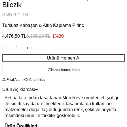
Bilezik
BMR26Y104
Turkuaz Kabaşon & Altın Kaplama Pirinç
4.476,50
TL
6.395,00
TL
%
30
Ürünü Hemen Al
Favorilerime Ekle
Fiyat Alarmı
Yorum Yap
Ürün Açıklaması
Betina tarafından tasarlanan Mon Reve ürünleri el işçiliği
ile sınırlı sayıda üretilmektedir.Tasarımlarda kullanılan
malzemeler doğal taş olduğundan renk, şekil ve boyutta
resimdeki ürün ile farklılık gösterebilir.
Ürün Özellikleri