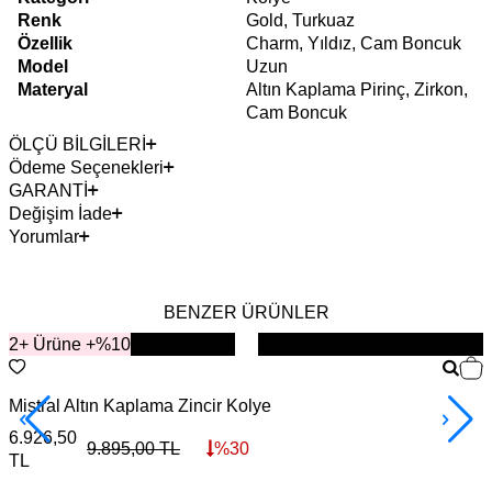
Renk
Gold, Turkuaz
Özellik
Charm, Yıldız, Cam Boncuk
Model
Uzun
Materyal
Altın Kaplama Pirinç, Zirkon,
Cam Boncuk
ÖLÇÜ BİLGİLERİ
Ödeme Seçenekleri
GARANTİ
Değişim İade
Yorumlar
BENZER ÜRÜNLER
2+ Ürüne +%10
YENİ
Mistral Altın Kaplama Zincir Kolye
A
6.926,50
7
9.895,00
TL
%
30
TL