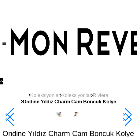
Tüm Ürünlerde Geçerli
%30
İndirim •
2 Ürün ve Üzerine Sepette Ek %10
İndirim Fırsatı!
Koleksiyonlar
Koleksiyonlar
Riviera
Ondine Yıldız Charm Cam Boncuk Kolye
Yeni
Ürün
2+ Ürüne +%10
Ondine Yıldız Charm Cam Boncuk Kolye