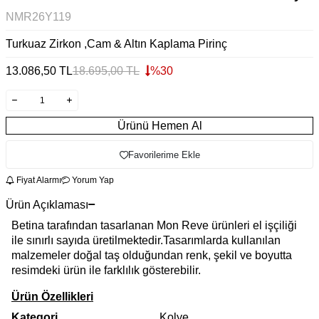
NMR26Y119
Turkuaz Zirkon ,Cam & Altın Kaplama Pirinç
13.086,50
TL
18.695,00
TL
%
30
Ürünü Hemen Al
Favorilerime Ekle
Fiyat Alarmı
Yorum Yap
Ürün Açıklaması
Betina tarafından tasarlanan Mon Reve ürünleri el işçiliği
ile sınırlı sayıda üretilmektedir.Tasarımlarda kullanılan
malzemeler doğal taş olduğundan renk, şekil ve boyutta
resimdeki ürün ile farklılık gösterebilir.
Ürün Özellikleri
Kategori
Kolye