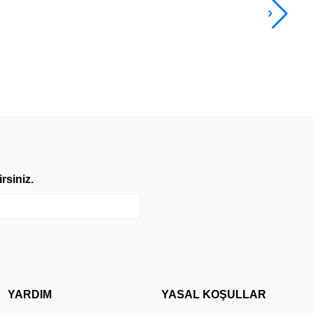
7.9
TL
rsiniz.
YARDIM
YASAL KOŞULLAR