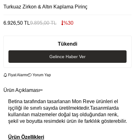
Turkuaz Zirkon & Altın Kaplama Pirinç
6.926,50
TL
9.895,00
TL
%
30
Tükendi
Gelince Haber Ver
Fiyat Alarmı
Yorum Yap
Ürün Açıklaması
Betina tarafından tasarlanan Mon Reve ürünleri el
işçiliği ile sınırlı sayıda üretilmektedir.Tasarımlarda
kullanılan malzemeler doğal taş olduğundan renk,
şekil ve boyutta resimdeki ürün ile farklılık gösterebilir.
Ürün Özellikleri