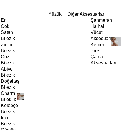
tı!
Yüzük
Diğer Aksesuarlar
En
Şahmeran
Çok
Halhal
Satan
Vücut
Bilezik
Aksesuarı
Zincir
Kemer
Bilezik
Broş
Göz
Çanta
Bilezik
Aksesuarları
Abiye
Bilezik
Doğaltaş
Bilezik
Charm
Bileklik
Kelepçe
Bilezik
İnci
Bilezik
Gümüş