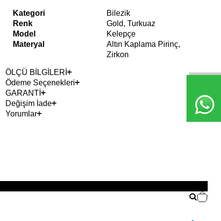
Kategori
Bilezik
Renk
Gold, Turkuaz
Model
Kelepçe
Materyal
Altın Kaplama Pirinç,
Zirkon
ÖLÇÜ BİLGİLERİ
Ödeme Seçenekleri
GARANTİ
Değişim İade
Yorumlar
2+ 
YE
Aeg