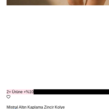
2+ Ürüne +%10
YENİ
Mistral Altın Kaplama Zincir Kolye