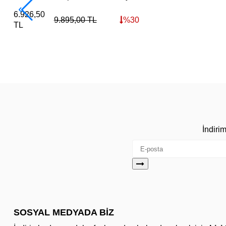
6.926,50
9.895,00
TL
%
30
TL
İndiri
SOSYAL MEDYADA BİZ