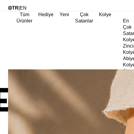
Tü
TR
|
EN
Tüm
Hediye
Yeni
Çok
Kolye
Ürünler
Satanlar
En
Çok
Sata
Koly
Zinci
Koly
Abiy
Koly
Göz
Koly
Cha
Koly
Doğa
Koly
İnci
Koly
Chok
Koly
Kalp