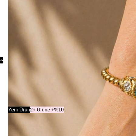
Koly
Güm
Koly
Yonc
Koly
Koleksiyonlar
Yeni
Ürün
2+ Ürüne +%10