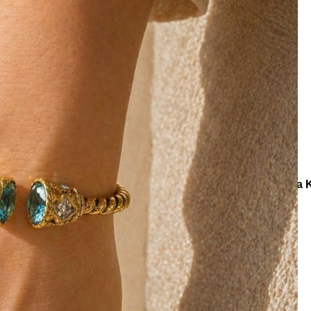
e
Küpe
üş
Gümüş
e
Küpe
a
Kalp
e
Küpe
Yonca
Küpe
Koleksiyonlar
Riviera
Rivella Turkuaz Zirkon Altın Kaplama 