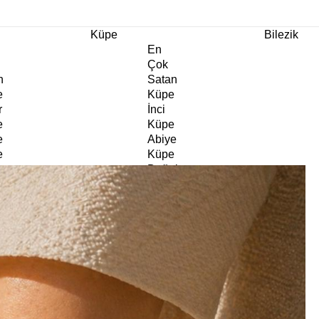
m Ürünlerde Geçerli
%30
İndirim •
2 Ürün ve Üzerine Sepette Ek %10
İndirim Fırsa
Küpe
Bilezik
En
Çok
n
Satan
e
Küpe
r
İnci
e
Küpe
e
Abiye
e
Küpe
Doğaltaş
e
Küpe
rm
Kıkırdak
e
Küpe
ltaş
Halka
e
Küpe
Göz
e
Küpe
er
Charm
e
Küpe
Klipsli