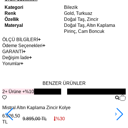
Kategori
Bilezik
Renk
Gold, Turkuaz
Özellik
Doğal Taş, Zincir
Materyal
Doğal Taş, Altın Kaplama
Pirinç, Cam Boncuk
ÖLÇÜ BİLGİLERİ
Ödeme Seçenekleri
GARANTİ
Değişim İade
Yorumlar
BENZER ÜRÜNLER
2+ Ürüne +%10
YENİ
Mistral Altın Kaplama Zincir Kolye
L
6.926,50
6
9.895,00
TL
%
30
TL