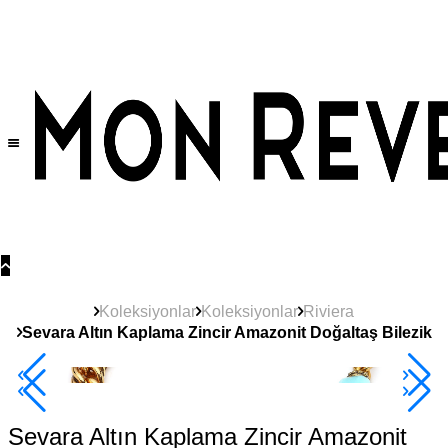
Tüm Ürünlerde Geçerli
%30
İndirim •
2 Ürün ve Üzerine Sepette Ek %10
İndirim Fırsatı!
Koleksiyonlar
Koleksiyonlar
Riviera
Sevara Altın Kaplama Zincir Amazonit Doğaltaş Bilezik
Yeni
Ürün
2+ Ürüne +%10
Sevara Altın Kaplama Zincir Amazonit