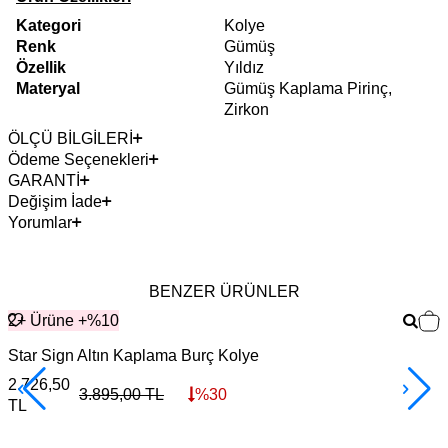
Kategori
Kolye
Renk
Gümüş
Özellik
Yıldız
Materyal
Gümüş Kaplama Pirinç,
Zirkon
ÖLÇÜ BİLGİLERİ
Ödeme Seçenekleri
GARANTİ
Değişim İade
Yorumlar
BENZER ÜRÜNLER
2+ Ürüne +%10
Star Sign Altın Kaplama Burç Kolye
G
2.726,50
3
3.895,00
TL
%
30
TL