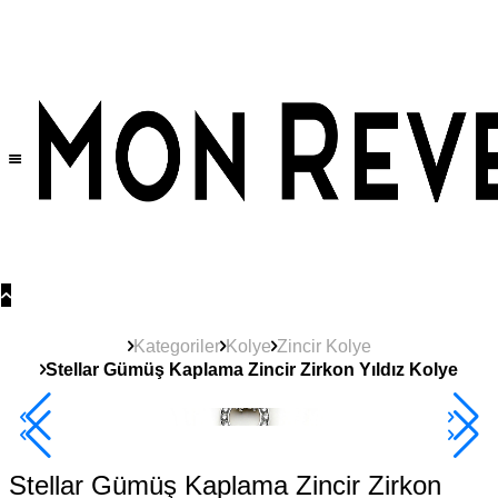
Tüm Ürünlerde Geçerli
%30
İndirim •
2 Ürün ve Üzerine Sepette Ek %10
İndirim Fırsatı!
Kategoriler
Kolye
Zincir Kolye
Stellar Gümüş Kaplama Zincir Zirkon Yıldız Kolye
2+ Ürüne +%10
Stellar Gümüş Kaplama Zincir Zirkon