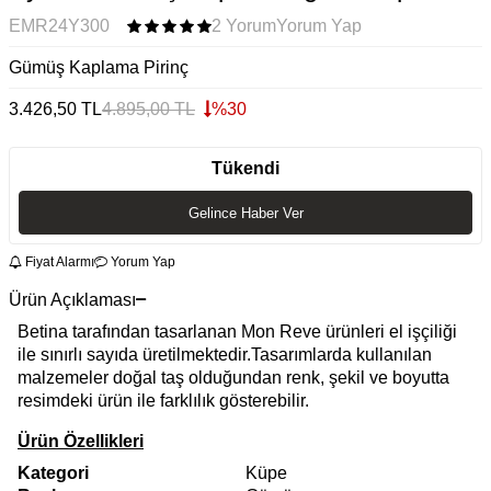
EMR24Y300
2 Yorum
Yorum Yap
Gümüş Kaplama Pirinç
3.426,50
TL
4.895,00
TL
%
30
Tükendi
Gelince Haber Ver
Fiyat Alarmı
Yorum Yap
Ürün Açıklaması
Betina tarafından tasarlanan Mon Reve ürünleri el işçiliği
ile sınırlı sayıda üretilmektedir.Tasarımlarda kullanılan
malzemeler doğal taş olduğundan renk, şekil ve boyutta
resimdeki ürün ile farklılık gösterebilir.
Ürün Özellikleri
Kategori
Küpe