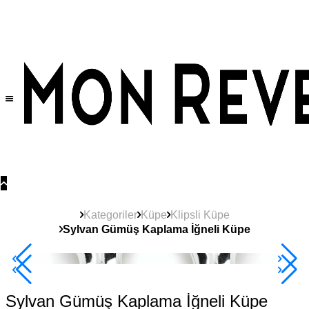
Tüm Ürünlerde Geçerli
%30
İndirim •
2 Ürün ve Üzerine Sepette Ek %10
İndirim Fırsatı!
Kategoriler
Küpe
Klipsli Küpe
Sylvan Gümüş Kaplama İğneli Küpe
2+ Ürüne +%10
Sylvan Gümüş Kaplama İğneli Küpe