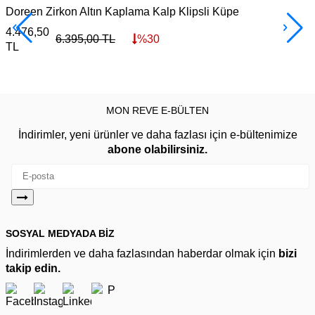
Doreen Zirkon Altın Kaplama Kalp Klipsli Küpe
G
4.476,50
3
6.395,00
TL
%
30
TL
MON REVE E-BÜLTEN
İndirimler, yeni ürünler ve daha fazlası için e-bültenimize
abone olabilirsiniz.
SOSYAL MEDYADA BİZ
İndirimlerden ve daha fazlasından haberdar olmak için
bizi
takip edin.