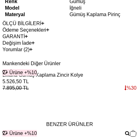
Renk
Gümüş
Model
İğneli
Materyal
Gümüş Kaplama Pirinç
ÖLÇÜ BİLGİLERİ
Ödeme Seçenekleri
GARANTİ
Değişim İade
Yorumlar (2)
Mankendeki Diğer Ürünler
2+ Ürüne +%10
Liliana Gümüş Kaplama Zincir Kolye
B
5.526,50
TL
2
7.895,00
TL
%
30
3
BENZER ÜRÜNLER
2+ Ürüne +%10