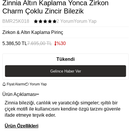
Zinnia Altın Kaplama Yonca Zirkon
Charm Çoklu Zincir Bilezik
BMR25K018
2 Yorum
Yorum Yap
Zirkon & Altın Kaplama Pirinç
5.386,50
TL
7.695,00
TL
%
30
Tükendi
Gelince Haber Ver
Fiyat Alarmı
Yorum Yap
Ürün Açıklaması
Zinnia bileziği, canlılık ve yaratıcılığı simgeler; ışıltılı bir
çiçek motifi ile kullanıcısını kendine özgü tarzını güvenle
ifade etmeye teşvik eder.
Ürün Özellikleri