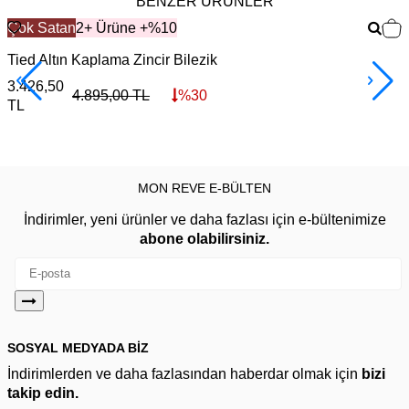
BENZER ÜRÜNLER
Çok Satan
2+ Ürüne +%10
Tied Altın Kaplama Zincir Bilezik
I
3.426,50
3
4.895,00
TL
%
30
TL
MON REVE E-BÜLTEN
İndirimler, yeni ürünler ve daha fazlası için e-bültenimize
abone olabilirsiniz.
SOSYAL MEDYADA BİZ
İndirimlerden ve daha fazlasından haberdar olmak için
bizi
takip edin.