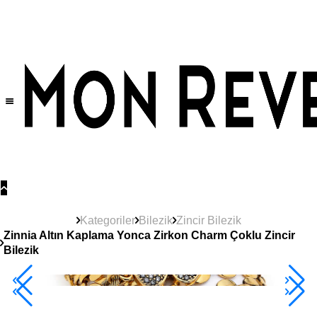
Tüm Ürünlerde Geçerli
%30
İndirim •
2 Ürün ve Üzerine Sepette Ek %10
İndirim Fırsatı!
Kategoriler
Bilezik
Zincir Bilezik
Zinnia Altın Kaplama Yonca Zirkon Charm Çoklu Zincir
Bilezik
2+ Ürüne +%10