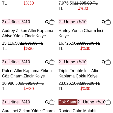
TL
%
30
7.976,50
11.395,00
TL
TL
%
30
2+ Ürüne +%10
2+ Ürüne +%10
Audrey Zirkon Altın Kaplama
Harley Yonca Charm İnci
Abiye Yıldız Zincir Kolye
Kolye
15.116,50
21.595,00
TL
16.726,50
23.895,00
TL
TL
%
30
TL
%
30
2+ Ürüne +%10
2+ Ürüne +%10
Pulcet Altın Kaplama Zirkon
Triple Trouble İnci Altın
Göz Charm Zincir Kolye
Kaplama Çoklu Kolye
10.986,50
15.695,00
TL
23.026,50
32.895,00
TL
TL
%
30
TL
%
30
2+ Ürüne +%10
Çok Satan
2+ Ürüne +%10
Aura İnci Zirkon Yıldız Charm
Rooted Calm Malahit