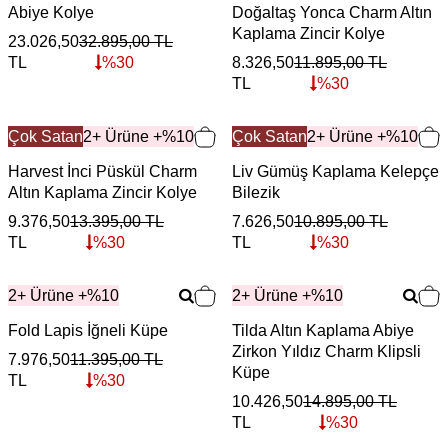
Abiye Kolye
Doğaltaş Yonca Charm Altın
Kaplama Zincir Kolye
23.026,50
32.895,00
TL
TL
%
30
8.326,50
11.895,00
TL
TL
%
30
Çok Satan
2+ Ürüne +%10
Çok Satan
2+ Ürüne +%10
Harvest İnci Püskül Charm
Liv Gümüş Kaplama Kelepçe
Altın Kaplama Zincir Kolye
Bilezik
9.376,50
13.395,00
TL
7.626,50
10.895,00
TL
TL
%
30
TL
%
30
2+ Ürüne +%10
2+ Ürüne +%10
Fold Lapis İğneli Küpe
Tilda Altın Kaplama Abiye
Zirkon Yıldız Charm Klipsli
7.976,50
11.395,00
TL
Küpe
TL
%
30
10.426,50
14.895,00
TL
TL
%
30