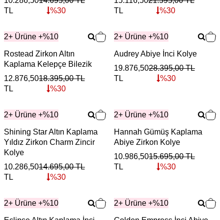
10.286,50
14.695,00
TL
15.116,50
21.595,00
TL
TL
%
30
TL
%
30
2+ Ürüne +%10
2+ Ürüne +%10
Rostead Zirkon Altın
Audrey Abiye İnci Kolye
Kaplama Kelepçe Bilezik
19.876,50
28.395,00
TL
12.876,50
18.395,00
TL
TL
%
30
TL
%
30
2+ Ürüne +%10
2+ Ürüne +%10
Shining Star Altın Kaplama
Hannah Gümüş Kaplama
Yıldız Zirkon Charm Zincir
Abiye Zirkon Kolye
Kolye
10.986,50
15.695,00
TL
10.286,50
14.695,00
TL
TL
%
30
TL
%
30
2+ Ürüne +%10
2+ Ürüne +%10