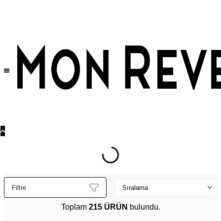
Tüm Ürünlerde Geçerli
%30
İndirim •
2 Ürün ve Üzerine Sepette Ek %10
İndirim Fırsatı!
Filtre
Toplam
215 ÜRÜN
bulundu.