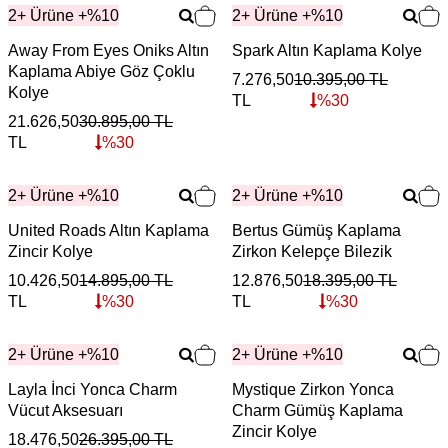
2+ Ürüne +%10
2+ Ürüne +%10
Away From Eyes Oniks Altın
Spark Altın Kaplama Kolye
Kaplama Abiye Göz Çoklu
7.276,50
10.395,00
TL
Kolye
TL
%
30
21.626,50
30.895,00
TL
TL
%
30
2+ Ürüne +%10
2+ Ürüne +%10
United Roads Altın Kaplama
Bertus Gümüş Kaplama
Zincir Kolye
Zirkon Kelepçe Bilezik
10.426,50
14.895,00
TL
12.876,50
18.395,00
TL
TL
%
30
TL
%
30
2+ Ürüne +%10
2+ Ürüne +%10
Layla İnci Yonca Charm
Mystique Zirkon Yonca
Vücut Aksesuarı
Charm Gümüş Kaplama
Zincir Kolye
18.476,50
26.395,00
TL