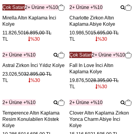
Çok Satan
2+ Ürüne +%10
2+ Ürüne +%10
Mirella Altın Kaplama İnci
Charlotte Zirkon Altın
Kolye
Kaplama Abiye Kolye
11.826,50
16.895,00
TL
10.986,50
15.695,00
TL
TL
%
30
TL
%
30
2+ Ürüne +%10
Çok Satan
2+ Ürüne +%10
Astral Zirkon İnci Yıldız Kolye
Fall In Love İnci Altın
Kaplama Kolye
23.026,50
32.895,00
TL
TL
%
30
19.876,50
28.395,00
TL
TL
%
30
2+ Ürüne +%10
2+ Ürüne +%10
Temperence Altın Kaplama
Clover Altın Kaplama Zirkon
Resim Konulabilen Köstek
Yonca Charm Abiye İnci
Kolye
Kolye