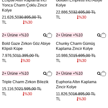
Eclipse Altın Kaplama İnci
Golden Empress İnci Abiye
Yonca Charm Çoklu Zincir
Kolye
Kolye
22.886,50
32.695,00
TL
21.626,50
30.895,00
TL
TL
%
30
TL
%
30
2+ Ürüne +%10
2+ Ürüne +%10
Bold Gaze Zirkon Göz Abiye
Chunky Charm Gümüş
Klipsli Küpe
Kaplama Zincir Kolye
7.976,50
11.395,00
TL
10.986,50
15.695,00
TL
TL
%
30
TL
%
30
2+ Ürüne +%10
2+ Ürüne +%10
Triple Charm Zirkon Bilezik
Euphoria Altın Kaplama
Zincir Kolye
15.116,50
21.595,00
TL
TL
%
30
11.826,50
16.895,00
TL
TL
%
30