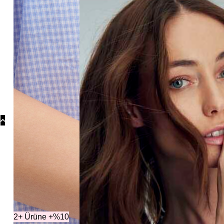
Koly
Güm
Koly
Yonc
Koly
[Ka
2+ Ürüne +%10