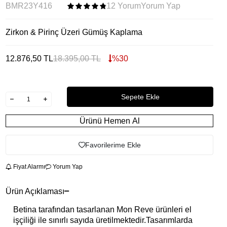
BMR23Y416
12 Yorum
Yorum Yap
Zirkon & Pirinç Üzeri Gümüş Kaplama
12.876,50
TL
18.395,00
TL
%
30
Sepete Ekle
Ürünü Hemen Al
Favorilerime Ekle
Fiyat Alarmı
Yorum Yap
Ürün Açıklaması
Betina tarafından tasarlanan Mon Reve ürünleri el
işçiliği ile sınırlı sayıda üretilmektedir.Tasarımlarda