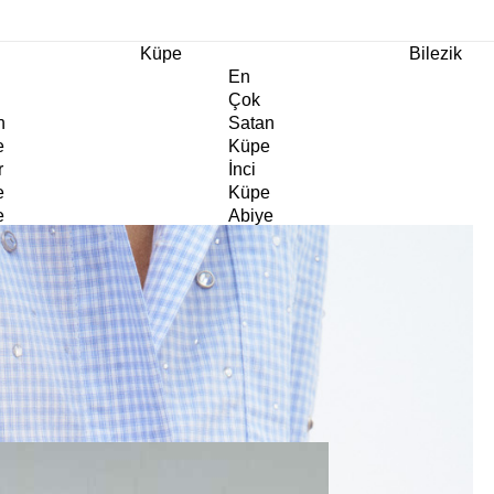
m Ürünlerde Geçerli
%30
İndirim •
2 Ürün ve Üzerine Sepette Ek %10
İndirim Fırsa
Küpe
Bilezik
En
Çok
n
Satan
e
Küpe
r
İnci
e
Küpe
e
Abiye
e
Küpe
Doğaltaş
e
Küpe
rm
Kıkırdak
e
Küpe
ltaş
Halka
e
Küpe
Göz
e
Küpe
er
Charm
e
Küpe
Klipsli