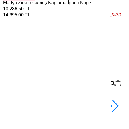
Marlyn Zirkon Gümüş Kaplama İğneli Küpe
Bol
10.286,50
TL
7.9
14.695,00
TL
%
30
11.
2+ 
Gli
13.
TL