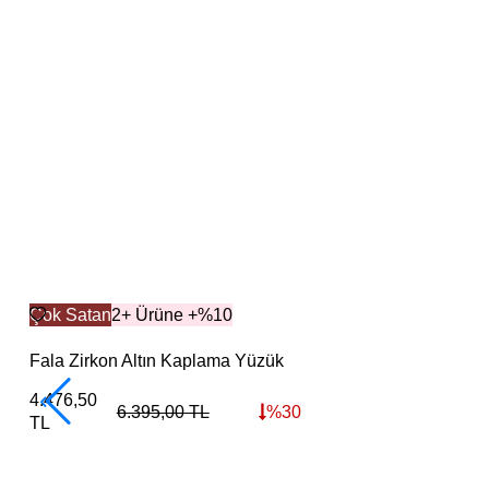
Çok Satan
2+ Ürüne +%10
Fala Zirkon Altın Kaplama Yüzük
4.476,50
6.395,00
TL
%
30
TL