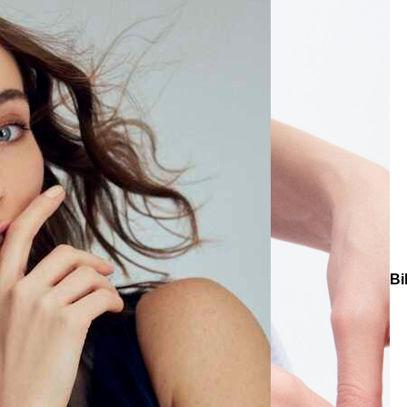
e
Küpe
üş
Gümüş
e
Küpe
a
Kalp
e
Küpe
Yonca
Küpe
tegorisiz Ürünler]
Bertus Gümüş Kaplama Zirkon Kelepçe Bil