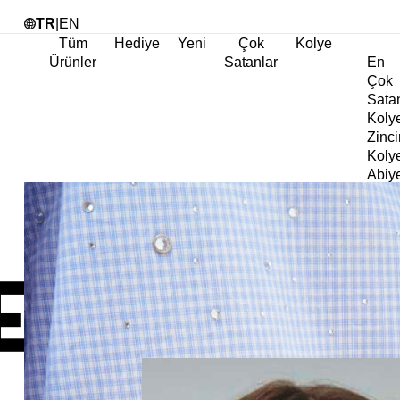
Tü
TR
|
EN
Tüm
Hediye
Yeni
Çok
Kolye
Ürünler
Satanlar
En
Çok
Sata
Koly
Zinci
Koly
Abiy
Koly
Göz
Koly
Cha
Koly
Doğa
Koly
İnci
Koly
Chok
Koly
Kalp