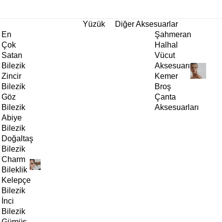
tı!
Yüzük
Diğer Aksesuarlar
En
Şahmeran
Çok
Halhal
Satan
Vücut
Bilezik
Aksesuarı
Zincir
Kemer
Bilezik
Broş
Göz
Çanta
Bilezik
Aksesuarları
Abiye
Bilezik
Doğaltaş
Bilezik
Charm
Bileklik
Kelepçe
Bilezik
İnci
Bilezik
Gümüş