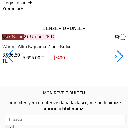
Değişim İade
Yorumlar
BENZER ÜRÜNLER
Çok Satan
2+ Ürüne +%10
Warrior Altın Kaplama Zincir Kolye
F
3.986,50
3
5.695,00
TL
%
30
TL
MON REVE E-BÜLTEN
İndirimler, yeni ürünler ve daha fazlası için e-bültenimize
abone olabilirsiniz.