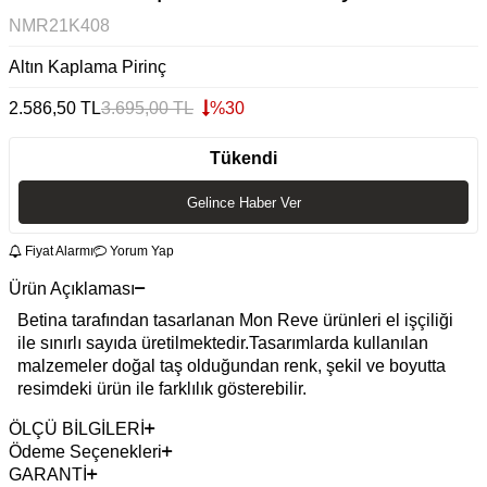
NMR21K408
Altın Kaplama Pirinç
2.586,50
TL
3.695,00
TL
%
30
Tükendi
Gelince Haber Ver
Fiyat Alarmı
Yorum Yap
Ürün Açıklaması
Betina tarafından tasarlanan Mon Reve ürünleri el işçiliği
ile sınırlı sayıda üretilmektedir.Tasarımlarda kullanılan
malzemeler doğal taş olduğundan renk, şekil ve boyutta
resimdeki ürün ile farklılık gösterebilir.
ÖLÇÜ BİLGİLERİ
Ödeme Seçenekleri
GARANTİ