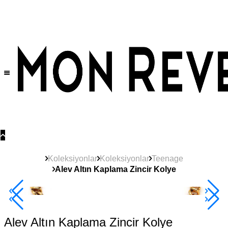
Tüm Ürünlerde Geçerli
%30
İndirim •
2 Ürün ve Üzerine Sepette Ek %10
İndirim Fırsatı!
Koleksiyonlar
Koleksiyonlar
Teenage
Alev Altın Kaplama Zincir Kolye
2+ Ürüne +%10
Alev Altın Kaplama Zincir Kolye