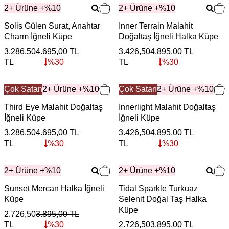
2+ Ürüne +%10
2+ Ürüne +%10
Solis Gülen Surat, Anahtar
Inner Terrain Malahit
Charm İğneli Küpe
Doğaltaş İğneli Halka Küpe
3.286,50
4.695,00
TL
3.426,50
4.895,00
TL
TL
%
30
TL
%
30
Çok Satan
2+ Ürüne +%10
Çok Satan
2+ Ürüne +%10
Third Eye Malahit Doğaltaş
Innerlight Malahit Doğaltaş
İğneli Küpe
İğneli Küpe
3.286,50
4.695,00
TL
3.426,50
4.895,00
TL
TL
%
30
TL
%
30
2+ Ürüne +%10
2+ Ürüne +%10
Sunset Mercan Halka İğneli
Tidal Sparkle Turkuaz
Küpe
Selenit Doğal Taş Halka
Küpe
2.726,50
3.895,00
TL
TL
%
30
2.726,50
3.895,00
TL