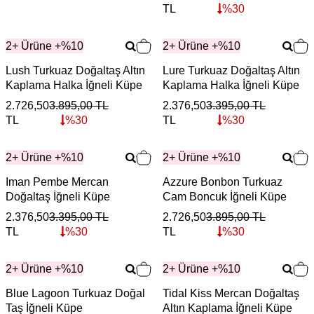
TL
%
30
2+ Ürüne +%10
2+ Ürüne +%10
Lush Turkuaz Doğaltaş Altın
Lure Turkuaz Doğaltaş Altın
Kaplama Halka İğneli Küpe
Kaplama Halka İğneli Küpe
2.726,50
3.895,00
TL
2.376,50
3.395,00
TL
TL
%
30
TL
%
30
2+ Ürüne +%10
2+ Ürüne +%10
Iman Pembe Mercan
Azzure Bonbon Turkuaz
Doğaltaş İğneli Küpe
Cam Boncuk İğneli Küpe
2.376,50
3.395,00
TL
2.726,50
3.895,00
TL
TL
%
30
TL
%
30
2+ Ürüne +%10
2+ Ürüne +%10
Blue Lagoon Turkuaz Doğal
Tidal Kiss Mercan Doğaltaş
Taş İğneli Küpe
Altın Kaplama İğneli Küpe