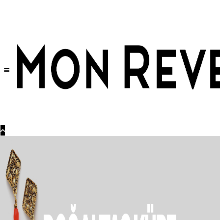
Tüm Ürünlerde Geçerli
%30
İndirim •
2 Ürün ve Üzerine Sepette Ek %10
İndirim Fırsatı!