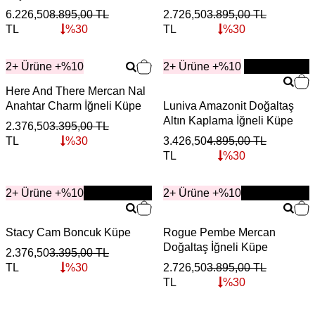
6.226,50
8.895,00
TL
2.726,50
3.895,00
TL
TL
%
30
TL
%
30
2+ Ürüne +%10
2+ Ürüne +%10
YENİ
Here And There Mercan Nal
Anahtar Charm İğneli Küpe
Luniva Amazonit Doğaltaş
Altın Kaplama İğneli Küpe
2.376,50
3.395,00
TL
TL
%
30
3.426,50
4.895,00
TL
TL
%
30
2+ Ürüne +%10
YENİ
2+ Ürüne +%10
YENİ
Stacy Cam Boncuk Küpe
Rogue Pembe Mercan
Doğaltaş İğneli Küpe
2.376,50
3.395,00
TL
TL
%
30
2.726,50
3.895,00
TL
TL
%
30