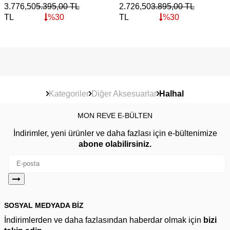
3.776,50
5.395,00
TL
2.726,50
3.895,00
TL
TL
%
30
TL
%
30
Kategoriler
Diğer Aksesuarlar
Halhal
MON REVE E-BÜLTEN
İndirimler, yeni ürünler ve daha fazlası için e-bültenimize
abone olabilirsiniz.
SOSYAL MEDYADA BİZ
İndirimlerden ve daha fazlasından haberdar olmak için
bizi