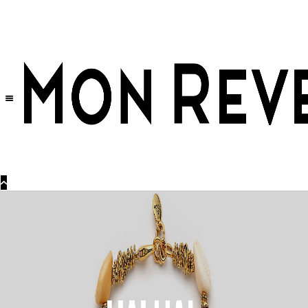
Tüm Ürünlerde Geçerli
%30
İndirim •
2 Ürün ve Üzerine Sepette Ek %10
İndirim Fırsatı!