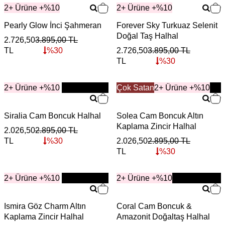
2+ Ürüne +%10
2+ Ürüne +%10
Pearly Glow İnci Şahmeran
Forever Sky Turkuaz Selenit
Doğal Taş Halhal
2.726,50
3.895,00
TL
TL
%
30
2.726,50
3.895,00
TL
TL
%
30
2+ Ürüne +%10
YENİ
Çok Satan
YENİ
2+ Ürüne +%10
Siralia Cam Boncuk Halhal
Solea Cam Boncuk Altın
Kaplama Zincir Halhal
2.026,50
2.895,00
TL
TL
%
30
2.026,50
2.895,00
TL
TL
%
30
2+ Ürüne +%10
YENİ
2+ Ürüne +%10
YENİ
Ismira Göz Charm Altın
Coral Cam Boncuk &
Kaplama Zincir Halhal
Amazonit Doğaltaş Halhal