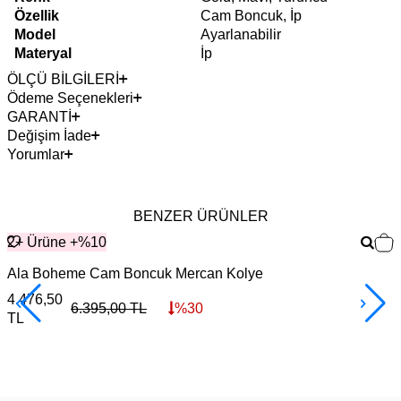
Özellik
Cam Boncuk, İp
Model
Ayarlanabilir
Materyal
İp
ÖLÇÜ BİLGİLERİ
Ödeme Seçenekleri
GARANTİ
Değişim İade
Yorumlar
BENZER ÜRÜNLER
2+ Ürüne +%10
Ala Boheme Cam Boncuk Mercan Kolye
4.476,50
3
6.395,00
TL
%
30
TL