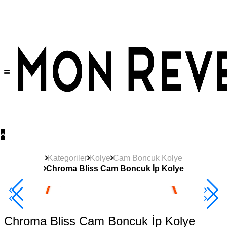
Tüm Ürünlerde Geçerli
%30
İndirim •
2 Ürün ve Üzerine Sepette Ek %10
İndirim Fırsatı!
Kategoriler
Kolye
Cam Boncuk Kolye
Chroma Bliss Cam Boncuk İp Kolye
2+ Ürüne +%10
Chroma Bliss Cam Boncuk İp Kolye