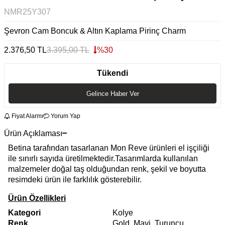
NMR25Y307
Şevron Cam Boncuk & Altın Kaplama Pirinç Charm
2.376,50
TL
3.395,00
TL
%
30
Tükendi
Gelince Haber Ver
Fiyat Alarmı
Yorum Yap
Ürün Açıklaması
Betina tarafından tasarlanan Mon Reve ürünleri el işçiliği
ile sınırlı sayıda üretilmektedir.Tasarımlarda kullanılan
malzemeler doğal taş olduğundan renk, şekil ve boyutta
resimdeki ürün ile farklılık gösterebilir.
Ürün Özellikleri
Kategori
Kolye
Renk
Gold, Mavi, Turuncu