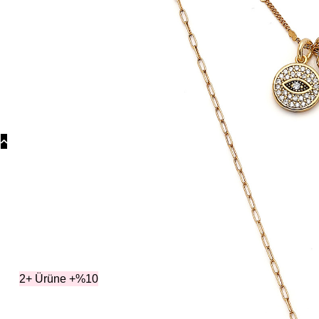
Koly
Güm
Koly
Yonc
Koly
Koleksiyonlar
Kol
2+ Ürüne +%10