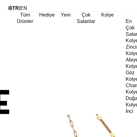
Tü
TR
|
EN
Tüm
Hediye
Yeni
Çok
Kolye
Ürünler
Satanlar
En
Çok
Sata
Koly
Zinci
Koly
Abiy
Koly
Göz
Koly
Cha
Koly
Doğa
Koly
İnci
Koly
Chok
Koly
Kalp