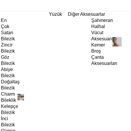
tı!
Yüzük
Diğer Aksesuarlar
En
Şahmeran
Çok
Halhal
Satan
Vücut
Bilezik
Aksesuarı
Zincir
Kemer
Bilezik
Broş
Göz
Çanta
Bilezik
Aksesuarları
Abiye
Bilezik
Doğaltaş
Bilezik
Charm
Bileklik
Kelepçe
Bilezik
İnci
Bilezik
Gümüş