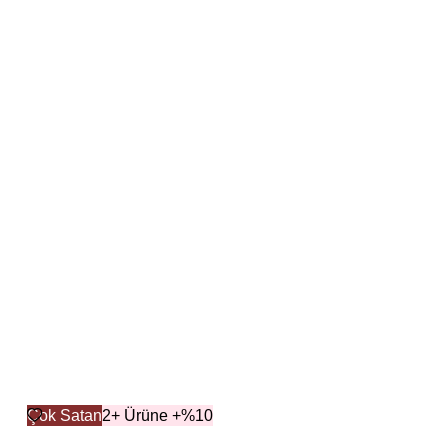
Çok Satan
2+ Ürüne +%10