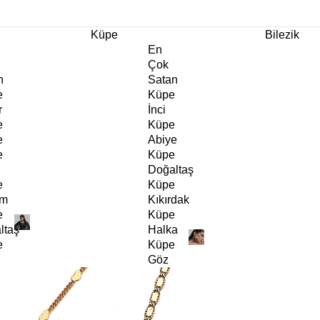
m Ürünlerde Geçerli
%30
İndirim •
2 Ürün ve Üzerine Sepette Ek %10
İndirim Fırsa
Küpe
Bilezik
En
Çok
n
Satan
e
Küpe
r
İnci
e
Küpe
e
Abiye
e
Küpe
Doğaltaş
e
Küpe
rm
Kıkırdak
e
Küpe
ltaş
Halka
e
Küpe
Göz
e
Küpe
er
Charm
e
Küpe
Klipsli