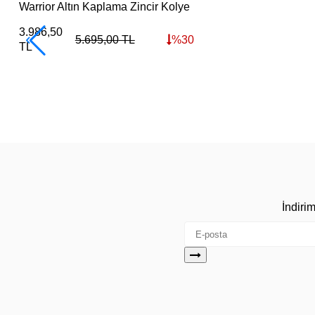
Warrior Altın Kaplama Zincir Kolye
3.986,50
5.695,00
TL
%
30
TL
İndiri