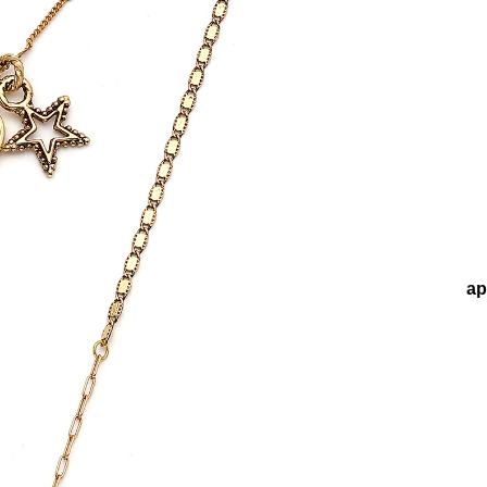
e
Küpe
üş
Gümüş
e
Küpe
a
Kalp
e
Küpe
Yonca
Küpe
eksiyonlar
Teenage
Cosmic Eye Göz, Yıldız Charm Altın Kap