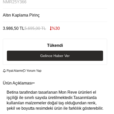
NMR25Y366
Altın Kaplama Pirinç
3.986,50
TL
5.695,00
TL
%
30
Tükendi
Gelince Haber Ver
Fiyat Alarmı
Yorum Yap
Ürün Açıklaması
Betina tarafından tasarlanan Mon Reve ürünleri el
işçiliği ile sınırlı sayıda üretilmektedir.Tasarımlarda
kullanılan malzemeler doğal taş olduğundan renk,
şekil ve boyutta resimdeki ürün ile farklılık gösterebilir.