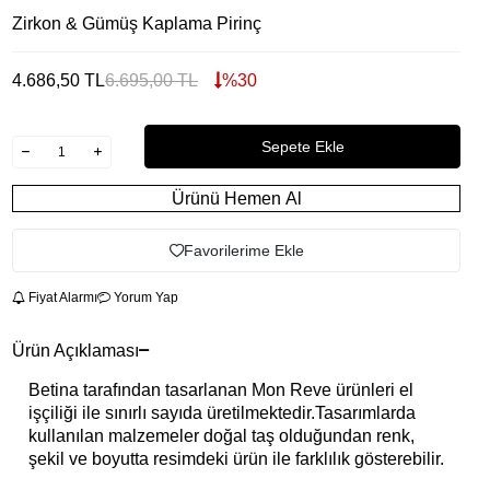
Zirkon & Gümüş Kaplama Pirinç
4.686,50
TL
6.695,00
TL
%
30
Sepete Ekle
Ürünü Hemen Al
Favorilerime Ekle
Fiyat Alarmı
Yorum Yap
Ürün Açıklaması
Betina tarafından tasarlanan Mon Reve ürünleri el
işçiliği ile sınırlı sayıda üretilmektedir.Tasarımlarda
kullanılan malzemeler doğal taş olduğundan renk,
şekil ve boyutta resimdeki ürün ile farklılık gösterebilir.