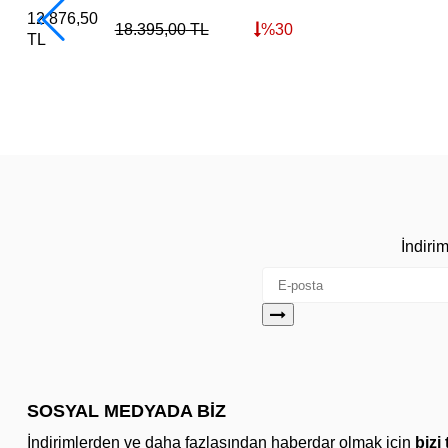
12.876,50
18.395,00
TL
%
30
TL
İndiri
SOSYAL MEDYADA BİZ
İndirimlerden ve daha fazlasından haberdar olmak için
bizi