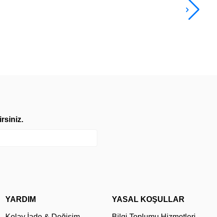
2.7
TL
rsiniz.
YARDIM
YASAL KOŞULLAR
Kolay İade & Değişim
Bilgi Toplumu Hizmetleri