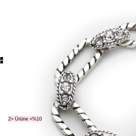
Koly
Güm
Koly
Yonc
Koly
Kategoriler
Bi
2+ Ürüne +%10