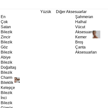
tı!
Yüzük
Diğer Aksesuarlar
En
Şahmeran
Çok
Halhal
Satan
Vücut
Bilezik
Aksesuarı
Zincir
Kemer
Bilezik
Broş
Göz
Çanta
Bilezik
Aksesuarları
Abiye
Bilezik
Doğaltaş
Bilezik
Charm
Bileklik
Kelepçe
Bilezik
İnci
Bilezik
Gümüş