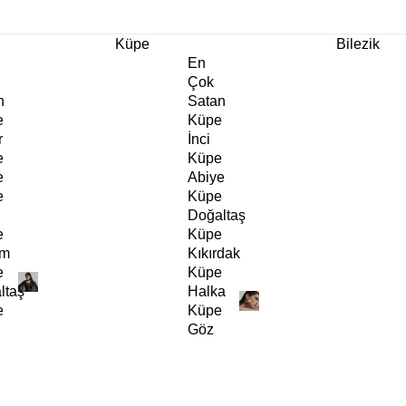
m Ürünlerde Geçerli
%30
İndirim •
2 Ürün ve Üzerine Sepette Ek %10
İndirim Fırsa
Küpe
Bilezik
En
Çok
n
Satan
e
Küpe
r
İnci
e
Küpe
e
Abiye
e
Küpe
Doğaltaş
e
Küpe
rm
Kıkırdak
e
Küpe
ltaş
Halka
e
Küpe
Göz
e
Küpe
er
Charm
e
Küpe
Klipsli