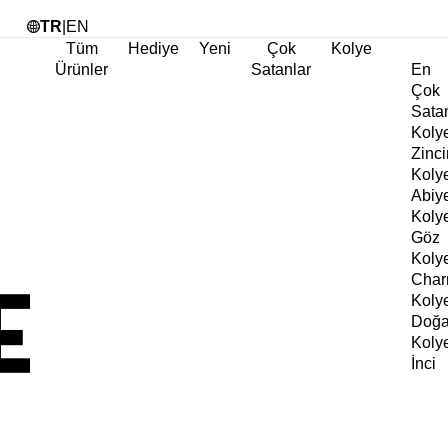
Tü
TR
|
EN
Tüm
Hediye
Yeni
Çok
Kolye
Ürünler
Satanlar
En
Çok
Sata
Koly
Zinci
Koly
Abiy
Koly
Göz
Koly
Cha
Koly
Doğa
Koly
İnci
Koly
Chok
Koly
Kalp