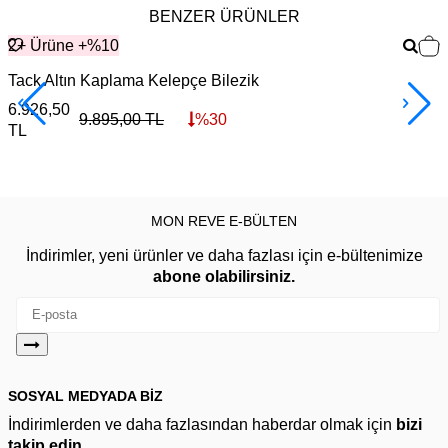
BENZER ÜRÜNLER
2+ Ürüne +%10
Tack Altın Kaplama Kelepçe Bilezik
E
6.926,50
7
9.895,00
TL
%
30
TL
MON REVE E-BÜLTEN
İndirimler, yeni ürünler ve daha fazlası için e-bültenimize
abone olabilirsiniz.
SOSYAL MEDYADA BİZ
İndirimlerden ve daha fazlasından haberdar olmak için
bizi
takip edin.