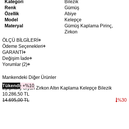
Kategori
Bilezik
Renk
Gümüş
Özellik
Abiye
Model
Kelepçe
Materyal
Gümüş Kaplama Pirinç,
Zirkon
ÖLÇÜ BİLGİLERİ
Ödeme Seçenekleri
GARANTİ
Değişim İade
Yorumlar (2)
Mankendeki Diğer Ürünler
2+ Ürüne +%10
Tükendi
Epiphany Siyah Zirkon Altın Kaplama Kelepçe Bilezik
O
10.286,50
TL
8
14.695,00
TL
%
30
1