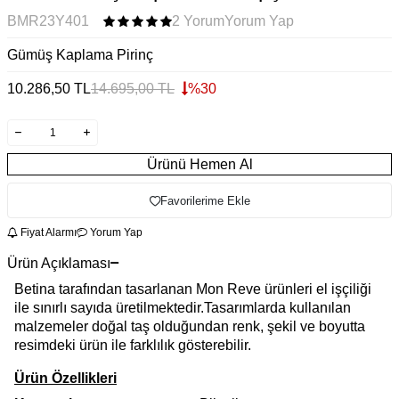
BMR23Y401
2 Yorum
Yorum Yap
Gümüş Kaplama Pirinç
10.286,50
TL
14.695,00
TL
%
30
Ürünü Hemen Al
Favorilerime Ekle
Fiyat Alarmı
Yorum Yap
Ürün Açıklaması
Betina tarafından tasarlanan Mon Reve ürünleri el işçiliği
ile sınırlı sayıda üretilmektedir.Tasarımlarda kullanılan
malzemeler doğal taş olduğundan renk, şekil ve boyutta
resimdeki ürün ile farklılık gösterebilir.
Ürün Özellikleri