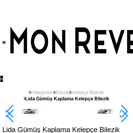
Tüm Ürünlerde Geçerli
%30
İndirim •
2 Ürün ve Üzerine Sepette Ek %10
İndirim Fırsatı!
Kategoriler
Bilezik
Kelepçe Bilezik
Lida Gümüş Kaplama Kelepçe Bilezik
2+ Ürüne +%10
Lida Gümüş Kaplama Kelepçe Bilezik