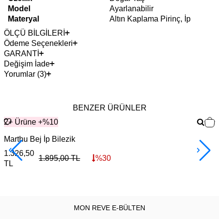
Model
Ayarlanabilir
Materyal
Altın Kaplama Pirinç, İp
ÖLÇÜ BİLGİLERİ
Ödeme Seçenekleri
GARANTİ
Değişim İade
Yorumlar (3)
BENZER ÜRÜNLER
2+ Ürüne +%10
Marthu Bej İp Bilezik
S
1.326,50
1
1.895,00
TL
%
30
TL
MON REVE E-BÜLTEN