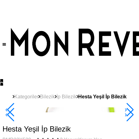
Tüm Ürünlerde Geçerli
%30
İndirim •
2 Ürün ve Üzerine Sepette Ek %10
İndirim Fırsatı!
Kategoriler
Bilezik
İp Bilezik
Hesta Yeşil İp Bilezik
2+ Ürüne +%10
Hesta Yeşil İp Bilezik