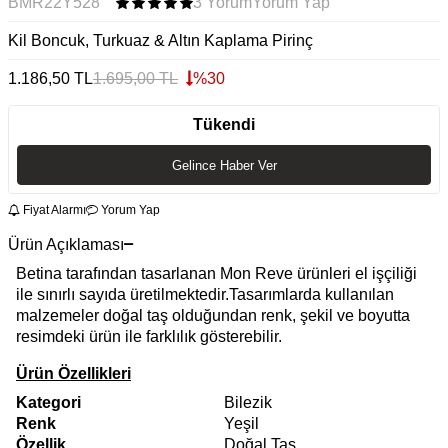
BMR22Y528
3 Yorum
Yorum Yap
Kil Boncuk, Turkuaz & Altın Kaplama Pirinç
1.186,50
TL
1.695,00
TL
%
30
Tükendi
Gelince Haber Ver
Fiyat Alarmı
Yorum Yap
Ürün Açıklaması
Betina tarafından tasarlanan Mon Reve ürünleri el işçiliği
ile sınırlı sayıda üretilmektedir.Tasarımlarda kullanılan
malzemeler doğal taş olduğundan renk, şekil ve boyutta
resimdeki ürün ile farklılık gösterebilir.
Ürün Özellikleri
Kategori
Bilezik
Renk
Yeşil
Özellik
Doğal Taş