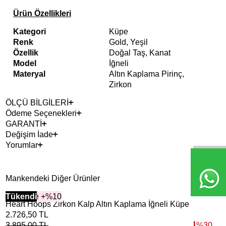
Ürün Özellikleri
Kategori
Küpe
Renk
Gold, Yeşil
Özellik
Doğal Taş, Kanat
Model
İğneli
Materyal
Altın Kaplama Pirinç,
Zirkon
ÖLÇÜ BİLGİLERİ
Ödeme Seçenekleri
GARANTİ
Değişim İade
Yorumlar
Mankendeki Diğer Ürünler
2+ Ürüne +%10
Tükendi
Heart Hoops Zirkon Kalp Altın Kaplama İğneli Küpe
2.726,50
TL
3.895,00
TL
%
30