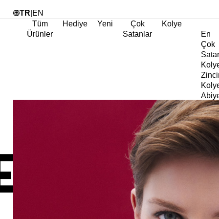
Tü
TR
|
EN
Tüm
Hediye
Yeni
Çok
Kolye
Ürünler
Satanlar
En
Çok
Sata
Koly
Zinci
Koly
Abiy
Koly
Göz
Koly
Cha
Koly
Doğa
Koly
İnci
Koly
Chok
Koly
Kalp