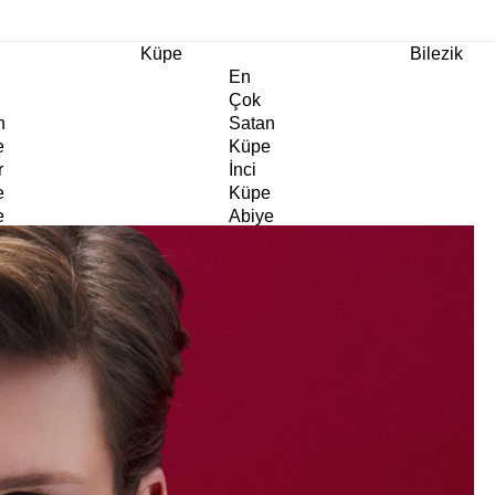
m Ürünlerde Geçerli
%30
İndirim •
2 Ürün ve Üzerine Sepette Ek %10
İndirim Fırsa
Küpe
Bilezik
En
Çok
n
Satan
e
Küpe
r
İnci
e
Küpe
e
Abiye
e
Küpe
Doğaltaş
e
Küpe
rm
Kıkırdak
e
Küpe
ltaş
Halka
e
Küpe
Göz
e
Küpe
er
Charm
e
Küpe
Klipsli