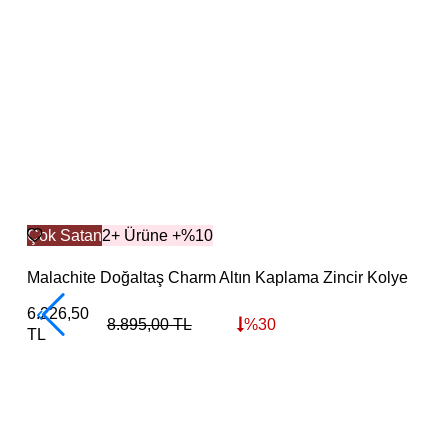
Çok Satan
2+ Ürüne +%10
Malachite Doğaltaş Charm Altın Kaplama Zincir Kolye
6.226,50
8.895,00
TL
%
30
TL