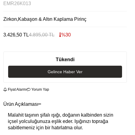
EMR26K013
Zirkon,Kabaşon & Altın Kaplama Pirinç
3.426,50
TL
4.895,00
TL
%
30
Tükendi
Gelince Haber Ver
Fiyat Alarmı
Yorum Yap
Ürün Açıklaması
Malahit taşının şifalı ışığı, doğanın kalbinden sizin
içsel yolculuğunuza eşlik eder. Işığınızı toprağa
sabitlemeniz için bir hatırlatma olur.