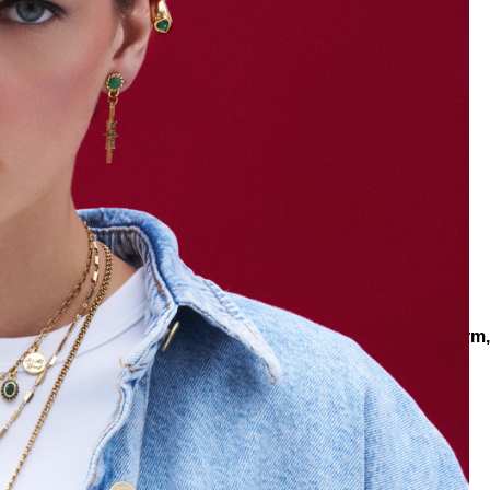
e
Küpe
üş
Gümüş
e
Küpe
a
Kalp
e
Küpe
Yonca
Küpe
siyonlar
Spirit of Malachite
Lucent Earth Melek Kanat Charm, 