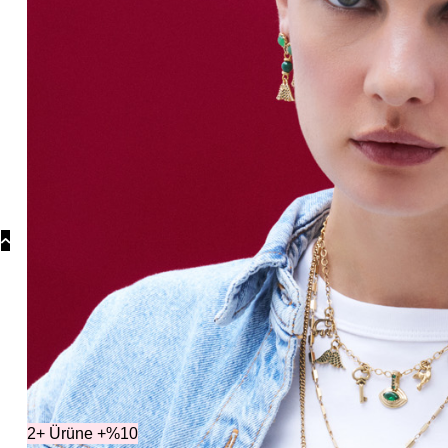
Koly
Güm
Koly
Yonc
Koly
Koleksiyonlar
Kolek
2+ Ürüne +%10