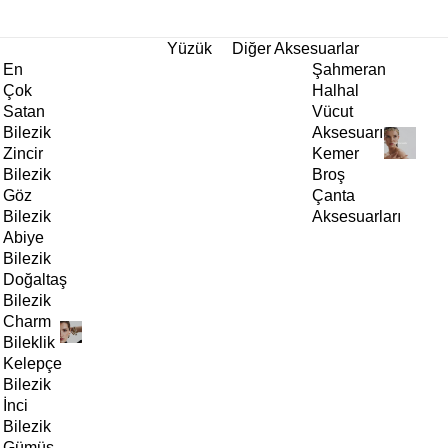
tı!
Yüzük
Diğer Aksesuarlar
En
Şahmeran
Çok
Halhal
Satan
Vücut
Bilezik
Aksesuarı
Zincir
Kemer
Bilezik
Broş
Göz
Çanta
Bilezik
Aksesuarları
Abiye
Bilezik
Doğaltaş
Bilezik
Charm
Bileklik
Kelepçe
Bilezik
İnci
Bilezik
Gümüş