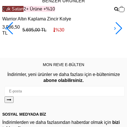
BENZER ÜRÜNLER
Çok Satan
2+ Ürüne +%10
Warrior Altın Kaplama Zincir Kolye
F
3.986,50
3
5.695,00
TL
%
30
TL
MON REVE E-BÜLTEN
İndirimler, yeni ürünler ve daha fazlası için e-bültenimize
abone olabilirsiniz.
SOSYAL MEDYADA BİZ
İndirimlerden ve daha fazlasından haberdar olmak için
bizi