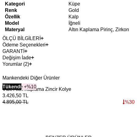
Kategori
Küpe
Renk
Gold
Özellik
Kalp
Model
İğneli
Materyal
Altın Kaplama Pirinç, Zirkon
ÖLÇÜ BİLGİLERİ
Ödeme Seçenekleri
GARANTİ
Değişim İade
Yorumlar (2)
Mankendeki Diğer Ürünler
2+ Ürüne +%10
Tükendi
Vibe Altın Kaplama Zincir Kolye
3.426,50
TL
3
4.895,00
TL
%
30
4