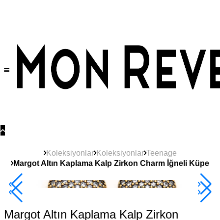
Tüm Ürünlerde Geçerli
%30
İndirim •
2 Ürün ve Üzerine Sepette Ek %10
İndirim Fırsatı!
Koleksiyonlar
Koleksiyonlar
Teenage
Margot Altın Kaplama Kalp Zirkon Charm İğneli Küpe
2+ Ürüne +%10
Margot Altın Kaplama Kalp Zirkon