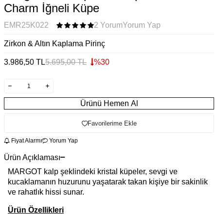
Charm İğneli Küpe
EMR25K022
2 Yorum
Yorum Yap
Zirkon & Altın Kaplama Pirinç
3.986,50
TL
5.695,00
TL
%
30
Ürünü Hemen Al
Favorilerime Ekle
Fiyat Alarmı
Yorum Yap
Ürün Açıklaması
MARGOT kalp şeklindeki kristal küpeler, sevgi ve
kucaklamanın huzurunu yaşatarak takan kişiye bir sakinlik
ve rahatlık hissi sunar.
Ürün Özellikleri