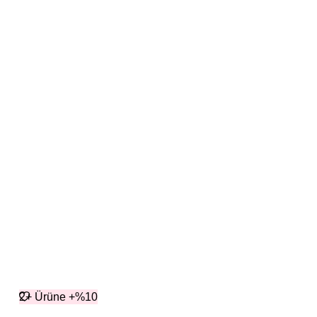
2+ Ürüne +%10