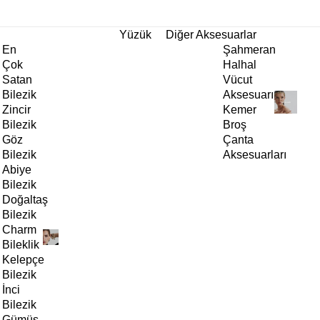
tı!
Yüzük
Diğer Aksesuarlar
En
Şahmeran
Çok
Halhal
Satan
Vücut
Bilezik
Aksesuarı
Zincir
Kemer
Bilezik
Broş
Göz
Çanta
Bilezik
Aksesuarları
Abiye
Bilezik
Doğaltaş
Bilezik
Charm
Bileklik
Kelepçe
Bilezik
İnci
Bilezik
Gümüş