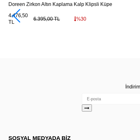
Doreen Zirkon Altın Kaplama Kalp Klipsli Küpe
4.476,50
6.395,00
TL
%
30
TL
İndiri
SOSYAL MEDYADA BİZ