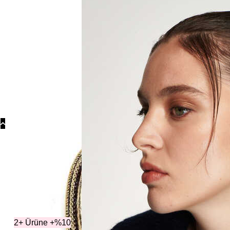
Koly
Güm
Koly
Yonc
Koly
Kategoril
2+ Ürüne +%10