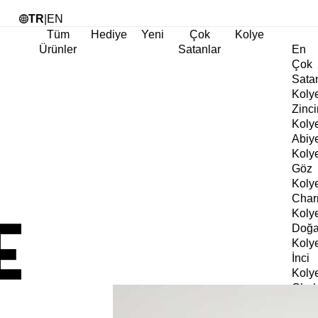
Tü
TR
|
EN
Tüm
Hediye
Yeni
Çok
Kolye
Ürünler
Satanlar
En
Çok
Sata
Koly
Zinci
Koly
Abiy
Koly
Göz
Koly
Cha
Koly
Doğa
Koly
İnci
Koly
Chok
Koly
Kalp