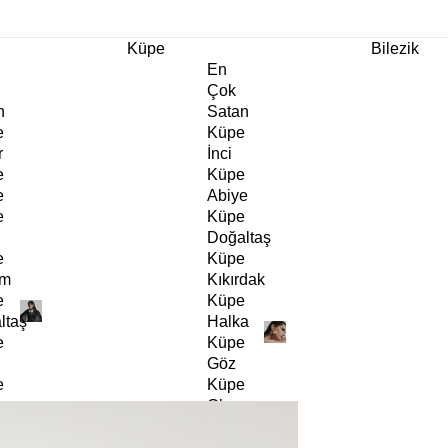
m Ürünlerde Geçerli
%30
İndirim •
2 Ürün ve Üzerine Sepette Ek %10
İndirim Fırsa
Küpe
Bilezik
En
Çok
n
Satan
e
Küpe
r
İnci
e
Küpe
e
Abiye
e
Küpe
Doğaltaş
e
Küpe
rm
Kıkırdak
e
Küpe
ltaş
Halka
e
Küpe
Göz
e
Küpe
er
Charm
e
Küpe
Klipsli