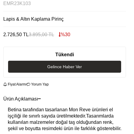
EMR23K103
Lapis & Altın Kaplama Pirinç
2.726,50
TL
3.895,00
TL
%
30
Tükendi
Gelince Haber Ver
Fiyat Alarmı
Yorum Yap
Ürün Açıklaması
Betina tarafından tasarlanan Mon Reve ürünleri el
işçiliği ile sınırlı sayıda üretilmektedir.Tasarımlarda
kullanılan malzemeler doğal taş olduğundan renk,
şekil ve boyutta resimdeki ürün ile farklılık gösterebilir.