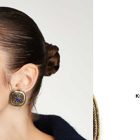
e
Küpe
üş
Gümüş
e
Küpe
a
Kalp
e
Küpe
Yonca
Küpe
er
Küpe
Klipsli Küpe
Pressed Lacivert Altın Kaplama Kare K