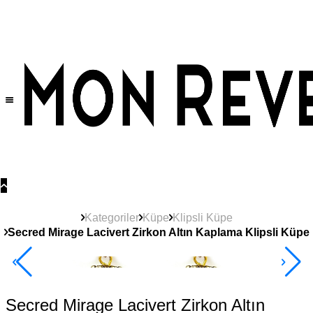
Tüm Ürünlerde Geçerli
%30
İndirim •
2 Ürün ve Üzerine Sepette Ek %10
İndirim Fırsatı!
Kategoriler
Küpe
Klipsli Küpe
Secred Mirage Lacivert Zirkon Altın Kaplama Klipsli Küpe
2+ Ürüne +%10
Secred Mirage Lacivert Zirkon Altın