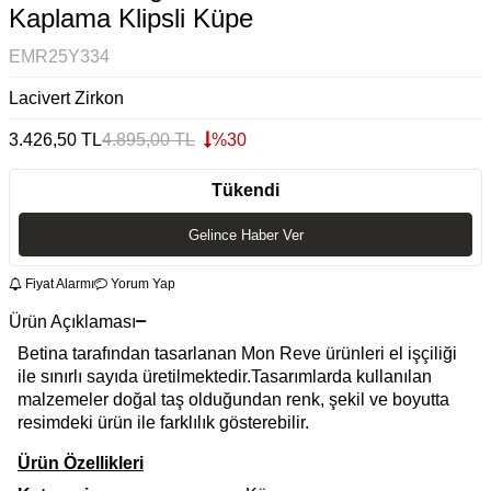
Kaplama Klipsli Küpe
EMR25Y334
Lacivert Zirkon
3.426,50
TL
4.895,00
TL
%
30
Tükendi
Gelince Haber Ver
Fiyat Alarmı
Yorum Yap
Ürün Açıklaması
Betina tarafından tasarlanan Mon Reve ürünleri el işçiliği
ile sınırlı sayıda üretilmektedir.Tasarımlarda kullanılan
malzemeler doğal taş olduğundan renk, şekil ve boyutta
resimdeki ürün ile farklılık gösterebilir.
Ürün Özellikleri