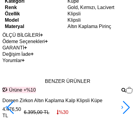
Kategori
Küpe
Renk
Gold, Kırmızı, Lacivert
Özellik
Klipsli
Model
Klipsli
Materyal
Altın Kaplama Pirinç
ÖLÇÜ BİLGİLERİ
Ödeme Seçenekleri
GARANTİ
Değişim İade
Yorumlar
BENZER ÜRÜNLER
2+ Ürüne +%10
Doreen Zirkon Altın Kaplama Kalp Klipsli Küpe
G
4.476,50
3
6.395,00
TL
%
30
TL