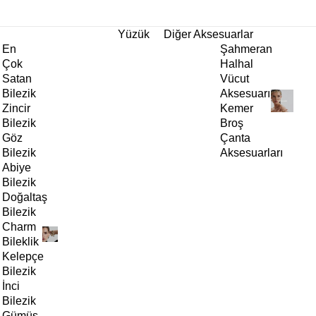
tı!
Yüzük
Diğer Aksesuarlar
En
Şahmeran
Çok
Halhal
Satan
Vücut
Bilezik
Aksesuarı
Zincir
Kemer
Bilezik
Broş
Göz
Çanta
Bilezik
Aksesuarları
Abiye
Bilezik
Doğaltaş
Bilezik
Charm
Bileklik
Kelepçe
Bilezik
İnci
Bilezik
Gümüş