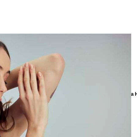
e
Küpe
üş
Gümüş
e
Küpe
a
Kalp
e
Küpe
Yonca
Küpe
leksiyonlar
Teenage
Shine Like The Stars Gümüş Kaplama H