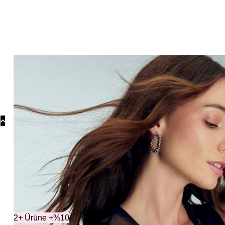
Koly
Güm
Koly
Yonc
Koly
Koleksiyonlar
Ko
2+ Ürüne +%10