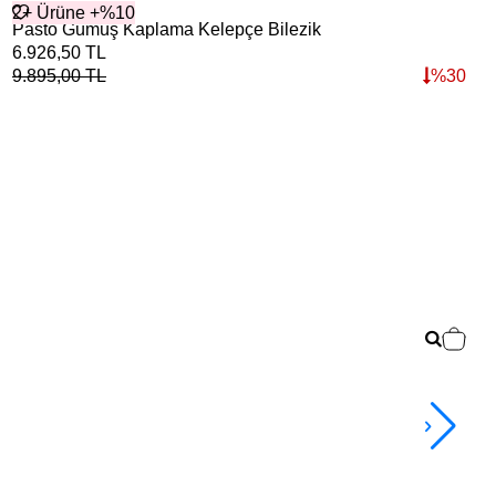
2+ Ürüne +%10
Pasto Gümüş Kaplama Kelepçe Bilezik
6.926,50
TL
9.895,00
TL
%
30
Çok
For
3.0
TL