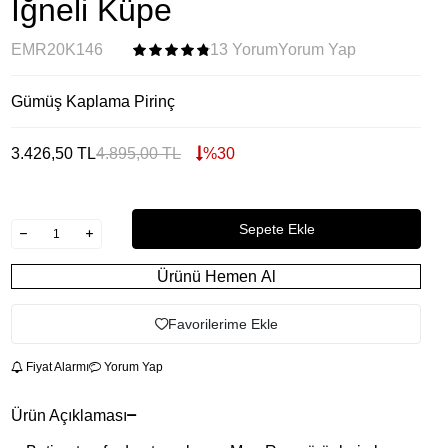
İğneli Küpe
EMR20K146
13 Yorum
Yorum Yap
Gümüş Kaplama Pirinç
3.426,50
TL
4.895,00
TL
%
30
Sepete Ekle
Ürünü Hemen Al
Favorilerime Ekle
Fiyat Alarmı
Yorum Yap
Ürün Açıklaması