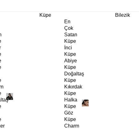
m Ürünlerde Geçerli
%30
İndirim •
2 Ürün ve Üzerine Sepette Ek %10
İndirim Fırsa
Küpe
Bilezik
En
Çok
n
Satan
e
Küpe
r
İnci
e
Küpe
e
Abiye
e
Küpe
Doğaltaş
e
Küpe
rm
Kıkırdak
e
Küpe
ltaş
Halka
e
Küpe
Göz
e
Küpe
er
Charm
e
Küpe
Klipsli