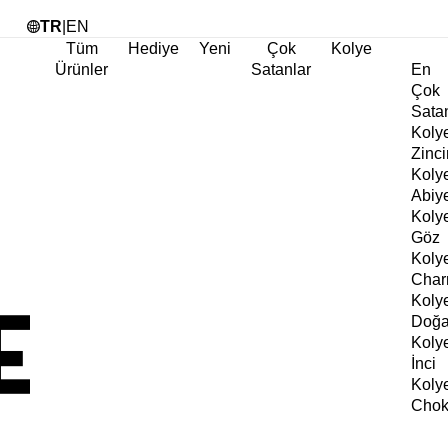
Tü
TR
|
EN
Tüm
Hediye
Yeni
Çok
Kolye
Ürünler
Satanlar
En
Çok
Sata
Koly
Zinci
Koly
Abiy
Koly
Göz
Koly
Cha
Koly
Doğa
Koly
İnci
Koly
Chok
Koly
Kalp