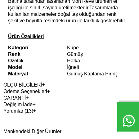
Betina tarafından tasarlanan Mon Reve ürünleri el
işçiliği ile sınırlı sayıda üretilmektedir.Tasarımlarda
kullanılan malzemeler doğal taş olduğundan renk,
şekil ve boyutta resimdeki ürün ile farklılık gösterebilir.
Ürün Özellikleri
Kategori
Küpe
Renk
Gümüş
Özellik
Halka
Model
İğneli
Materyal
Gümüş Kaplama Pirinç
ÖLÇÜ BİLGİLERİ
Ödeme Seçenekleri
GARANTİ
Değişim İade
Yorumlar (13)
Mankendeki Diğer Ürünler