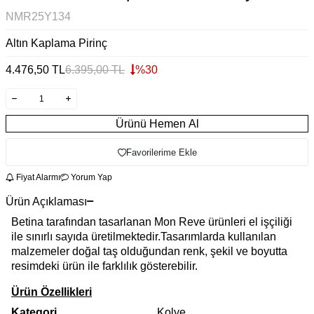
NMR25Y134
Altın Kaplama Pirinç
4.476,50
TL
6.395,00
TL
%
30
Ürünü Hemen Al
Favorilerime Ekle
Fiyat Alarmı
Yorum Yap
Ürün Açıklaması
Betina tarafından tasarlanan Mon Reve ürünleri el işçiliği
ile sınırlı sayıda üretilmektedir.Tasarımlarda kullanılan
malzemeler doğal taş olduğundan renk, şekil ve boyutta
resimdeki ürün ile farklılık gösterebilir.
Ürün Özellikleri
Kategori
Kolye