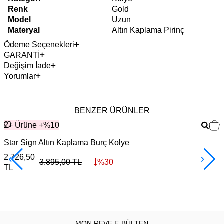
Renk
Gold
Model
Uzun
Materyal
Altın Kaplama Pirinç
Ödeme Seçenekleri
GARANTİ
Değişim İade
Yorumlar
BENZER ÜRÜNLER
2+ Ürüne +%10
Star Sign Altın Kaplama Burç Kolye
G
2.726,50
3
3.895,00
TL
%
30
TL
MON REVE E-BÜLTEN