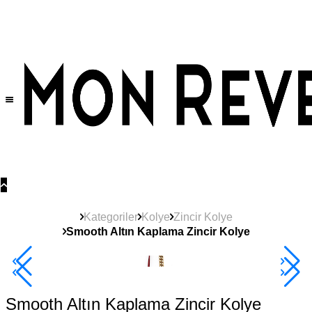
Tüm Ürünlerde Geçerli
%30
İndirim •
2 Ürün ve Üzerine Sepette Ek %10
İndirim Fırsatı!
Kategoriler
Kolye
Zincir Kolye
Smooth Altın Kaplama Zincir Kolye
2+ Ürüne +%10
Smooth Altın Kaplama Zincir Kolye