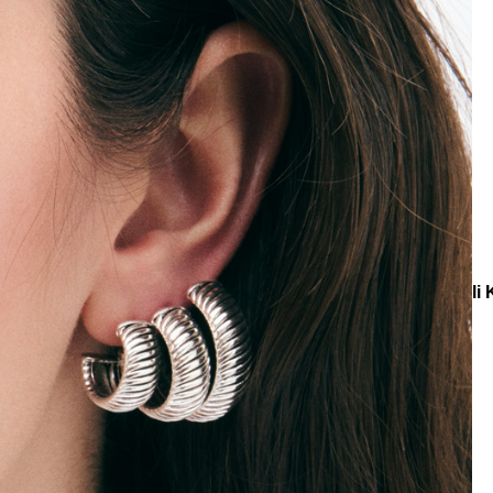
e
Küpe
üş
Gümüş
e
Küpe
a
Kalp
e
Küpe
Yonca
Küpe
eksiyonlar
Koleksiyonlar
Teenage
Spiral Gümüş Halka İğneli