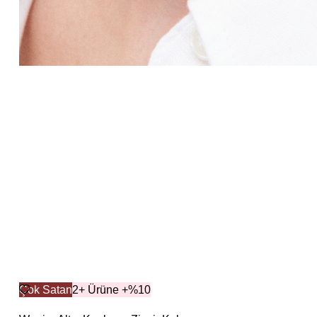
Çok Satan
2+ Ürüne +%10