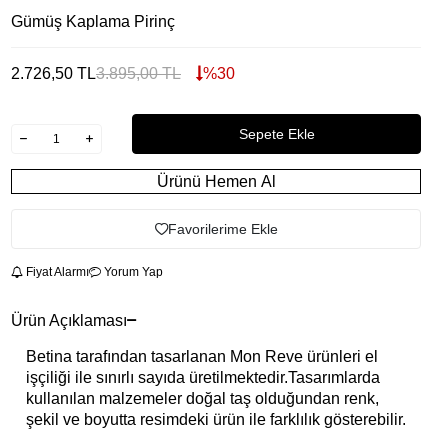
Gümüş Kaplama Pirinç
2.726,50
TL
3.895,00
TL
%
30
Sepete Ekle
Ürünü Hemen Al
Favorilerime Ekle
Fiyat Alarmı
Yorum Yap
Ürün Açıklaması
Betina tarafından tasarlanan Mon Reve ürünleri el
işçiliği ile sınırlı sayıda üretilmektedir.Tasarımlarda
kullanılan malzemeler doğal taş olduğundan renk,
şekil ve boyutta resimdeki ürün ile farklılık gösterebilir.