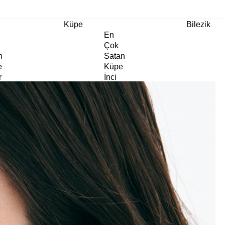
m Ürünlerde Geçerli
%30
İndirim •
2 Ürün ve Üzerine Sepette Ek %10
İndirim Fırsa
Küpe
Bilezik
En
Çok
n
Satan
e
Küpe
r
İnci
e
Küpe
e
Abiye
e
Küpe
Doğaltaş
e
Küpe
rm
Kıkırdak
e
Küpe
ltaş
Halka
e
Küpe
Göz
e
Küpe
er
Charm
e
Küpe
Klipsli