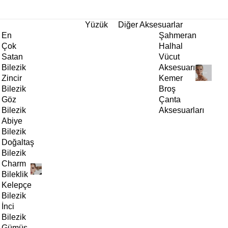
tı!
Yüzük
Diğer Aksesuarlar
En
Şahmeran
Çok
Halhal
Satan
Vücut
Bilezik
Aksesuarı
Zincir
Kemer
Bilezik
Broş
Göz
Çanta
Bilezik
Aksesuarları
Abiye
Bilezik
Doğaltaş
Bilezik
Charm
Bileklik
Kelepçe
Bilezik
İnci
Bilezik
Gümüş