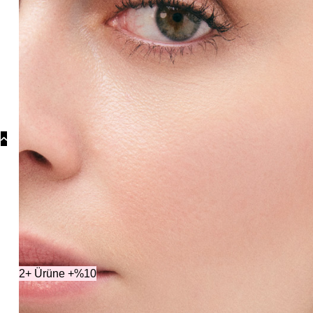
Koly
Güm
Koly
Yonc
Koly
Kol
2+ Ürüne +%10