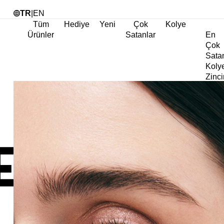
Tü
TR
|
EN
Tüm
Hediye
Yeni
Çok
Kolye
Ürünler
Satanlar
En
Çok
Sata
Koly
Zinci
Koly
Abiy
Koly
Göz
Koly
Cha
Koly
Doğa
Koly
İnci
Koly
Chok
Koly
Kalp