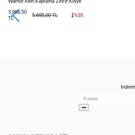
Warrior Altın Kaplama Zincir Kolye
3.986,50
5.695,00
TL
%
30
TL
İndiri