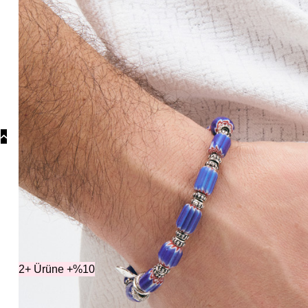
Koly
Güm
Koly
Yonc
Koly
Kategor
2+ Ürüne +%10