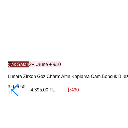
Çok Satan
2+ Ürüne +%10
Lunara Zirkon Göz Charm Altın Kaplama Cam Boncuk Bilez
3.076,50
4.395,00
TL
%
30
TL