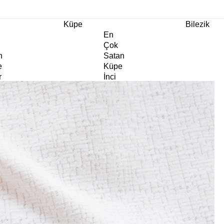
m Ürünlerde Geçerli
%30
İndirim •
2 Ürün ve Üzerine Sepette Ek %10
İndirim Fırsa
Küpe
Bilezik
En
Çok
n
Satan
e
Küpe
r
İnci
e
Küpe
e
Abiye
e
Küpe
Doğaltaş
e
Küpe
rm
Kıkırdak
e
Küpe
ltaş
Halka
e
Küpe
Göz
e
Küpe
er
Charm
e
Küpe
Klipsli