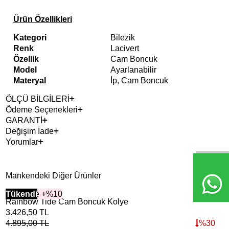
Ürün Özellikleri
Kategori
Bilezik
Renk
Lacivert
Özellik
Cam Boncuk
Model
Ayarlanabilir
Materyal
İp, Cam Boncuk
ÖLÇÜ BİLGİLERİ
Ödeme Seçenekleri
GARANTİ
Değişim İade
Yorumlar
Mankendeki Diğer Ürünler
2+ Ürüne +%10
Tükendi
Rainbow Tide Cam Boncuk Kolye
3.426,50
TL
4.895,00
TL
%
30