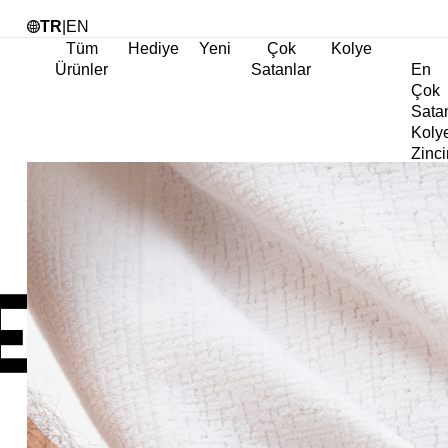
Tü
TR
|
EN
Tüm
Hediye
Yeni
Çok
Kolye
Ürünler
Satanlar
En
Çok
Sata
Koly
Zinci
Koly
Abiy
Koly
Göz
Koly
Cha
Koly
Doğa
Koly
İnci
Koly
Chok
Koly
Kalp