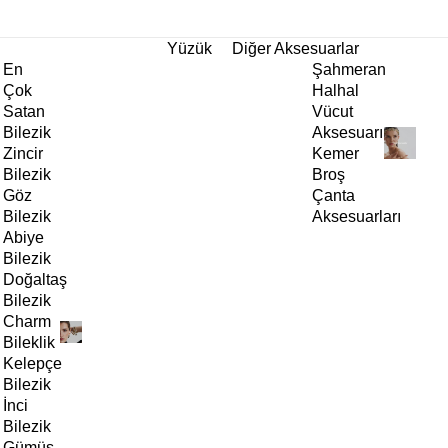
tı!
Yüzük
Diğer Aksesuarlar
En
Şahmeran
Çok
Halhal
Satan
Vücut
Bilezik
Aksesuarı
Zincir
Kemer
Bilezik
Broş
Göz
Çanta
Bilezik
Aksesuarları
Abiye
Bilezik
Doğaltaş
Bilezik
Charm
Bileklik
Kelepçe
Bilezik
İnci
Bilezik
Gümüş