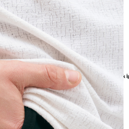
e
Küpe
üş
Gümüş
e
Küpe
a
Kalp
e
Küpe
Yonca
Küpe
iler
Bilezik
Cam Boncuk Bilezik
Starry Bloom Cam Boncuk İp