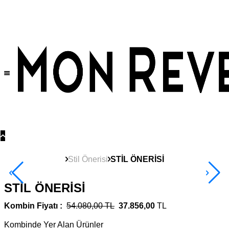
Tüm Ürünlerde Geçerli
%30
İndirim •
2 Ürün ve Üzerine Sepette Ek %10
İndirim Fırsatı!
Stil Önerisi
STİL ÖNERİSİ
STİL ÖNERİSİ
Kombin Fiyatı :
54.080,00 TL
37.856,00
TL
Kombinde Yer Alan Ürünler