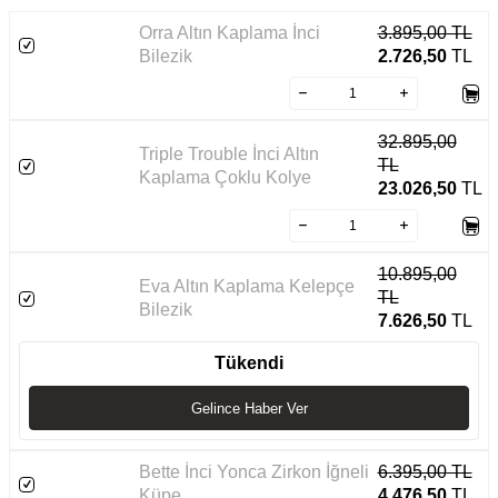
Orra Altın Kaplama İnci
3.895,00
TL
Bilezik
2.726,50
TL
32.895,00
Triple Trouble İnci Altın
TL
Kaplama Çoklu Kolye
23.026,50
TL
10.895,00
Eva Altın Kaplama Kelepçe
TL
Bilezik
7.626,50
TL
Tükendi
Gelince Haber Ver
Bette İnci Yonca Zirkon İğneli
6.395,00
TL
Küpe
4.476,50
TL