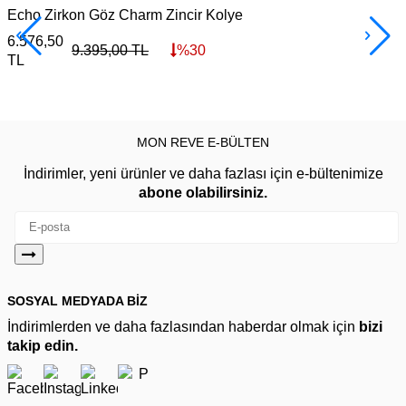
Echo Zirkon Göz Charm Zincir Kolye
6.576,50
3
9.395,00
TL
%
30
TL
MON REVE E-BÜLTEN
İndirimler, yeni ürünler ve daha fazlası için e-bültenimize
abone olabilirsiniz.
SOSYAL MEDYADA BİZ
İndirimlerden ve daha fazlasından haberdar olmak için
bizi
takip edin.