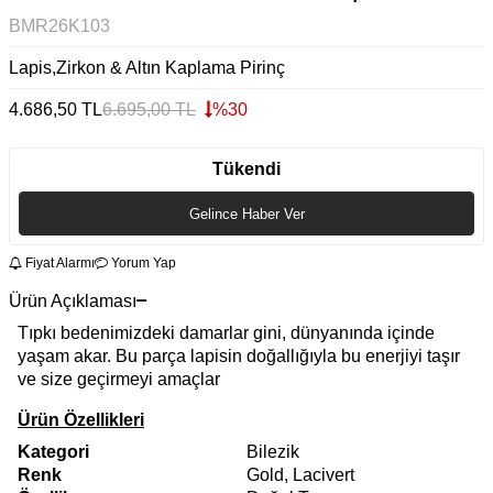
BMR26K103
Lapis,Zirkon & Altın Kaplama Pirinç
4.686,50
TL
6.695,00
TL
%
30
Tükendi
Gelince Haber Ver
Fiyat Alarmı
Yorum Yap
Ürün Açıklaması
Tıpkı bedenimizdeki damarlar gini, dünyanında içinde
yaşam akar. Bu parça lapisin doğallığıyla bu enerjiyi taşır
ve size geçirmeyi amaçlar
Ürün Özellikleri
Kategori
Bilezik
Renk
Gold, Lacivert