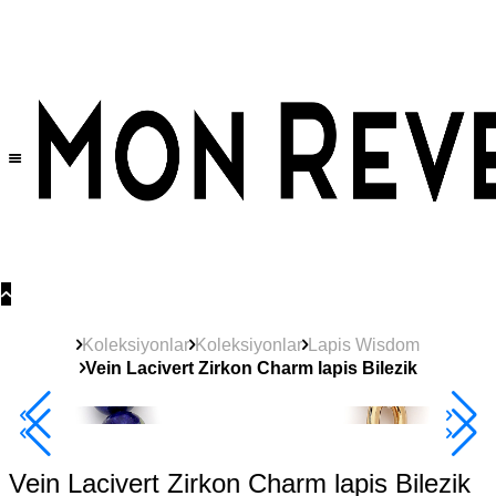
Tüm Ürünlerde Geçerli
%30
İndirim •
2 Ürün ve Üzerine Sepette Ek %10
İndirim Fırsatı!
Koleksiyonlar
Koleksiyonlar
Lapis Wisdom
Vein Lacivert Zirkon Charm lapis Bilezik
2+ Ürüne +%10
Vein Lacivert Zirkon Charm lapis Bilezik