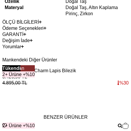
Özellik
Doğal Taş
Materyal
Doğal Taş, Altın Kaplama
Pirinç, Zirkon
ÖLÇÜ BİLGİLERİ
Ödeme Seçenekleri
GARANTİ
Değişim İade
Yorumlar
Mankendeki Diğer Ürünler
Çok Satan
Tükendi
Horizon Zirkon Charm Lapis Bilezik
R
2+ Ürüne +%10
3.426,50
TL
4
4.895,00
TL
%
30
6
BENZER ÜRÜNLER
2+ Ürüne +%10