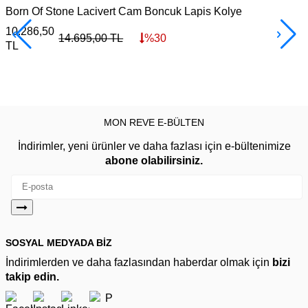
Born Of Stone Lacivert Cam Boncuk Lapis Kolye
E
10.286,50
2
14.695,00
TL
%
30
TL
MON REVE E-BÜLTEN
İndirimler, yeni ürünler ve daha fazlası için e-bültenimize
abone olabilirsiniz.
SOSYAL MEDYADA BİZ
İndirimlerden ve daha fazlasından haberdar olmak için
bizi
takip edin.