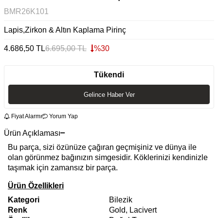
BMR26K101
Lapis,Zirkon & Altın Kaplama Pirinç
4.686,50
TL
6.695,00
TL
%
30
Tükendi
Gelince Haber Ver
Fiyat Alarmı
Yorum Yap
Ürün Açıklaması
Bu parça, sizi özünüze çağıran geçmişiniz ve dünya ile
olan görünmez bağınızın simgesidir. Köklerinizi kendinizle
taşımak için zamansız bir parça.
Ürün Özellikleri
Kategori
Bilezik
Renk
Gold, Lacivert