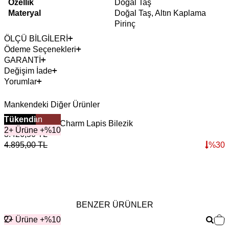
Özellik
Doğal Taş
Materyal
Doğal Taş, Altın Kaplama
Pirinç
ÖLÇÜ BİLGİLERİ
Ödeme Seçenekleri
GARANTİ
Değişim İade
Yorumlar
Mankendeki Diğer Ürünler
Çok Satan
Tükendi
Horizon Zirkon Charm Lapis Bilezik
V
2+ Ürüne +%10
3.426,50
TL
4
4.895,00
TL
%
30
6
BENZER ÜRÜNLER
2+ Ürüne +%10