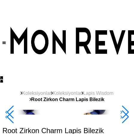
Tüm Ürünlerde Geçerli
%30
İndirim •
2 Ürün ve Üzerine Sepette Ek %10
İndirim Fırsatı!
Koleksiyonlar
Koleksiyonlar
Lapis Wisdom
Root Zirkon Charm Lapis Bilezik
2+ Ürüne +%10
Root Zirkon Charm Lapis Bilezik