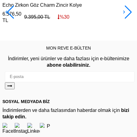
Echo Zirkon Göz Charm Zincir Kolye
6.576,50
3
9.395,00
TL
%
30
TL
MON REVE E-BÜLTEN
İndirimler, yeni ürünler ve daha fazlası için e-bültenimize
abone olabilirsiniz.
SOSYAL MEDYADA BİZ
İndirimlerden ve daha fazlasından haberdar olmak için
bizi
takip edin.