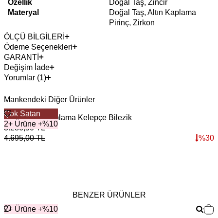
Özellik
Doğal Taş, Zincir
Materyal
Doğal Taş, Altın Kaplama
Pirinç, Zirkon
ÖLÇÜ BİLGİLERİ
Ödeme Seçenekleri
GARANTİ
Değişim İade
Yorumlar (1)
Mankendeki Diğer Ürünler
Çok Satan
Mystic Altın Kaplama Kelepçe Bilezik
D
2+ Ürüne +%10
3.286,50
TL
3
4.695,00
TL
%
30
4
BENZER ÜRÜNLER
2+ Ürüne +%10