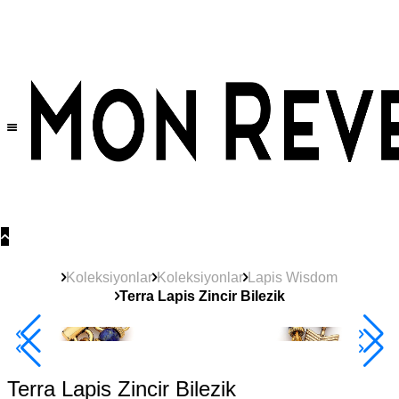
Tüm Ürünlerde Geçerli
%30
İndirim •
2 Ürün ve Üzerine Sepette Ek %10
İndirim Fırsatı!
Koleksiyonlar
Koleksiyonlar
Lapis Wisdom
Terra Lapis Zincir Bilezik
2+ Ürüne +%10
Terra Lapis Zincir Bilezik