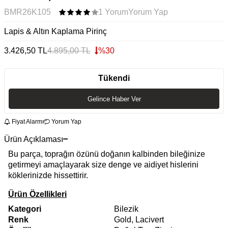
BMR26K105
1 Yorum
Yorum Yap
Lapis & Altın Kaplama Pirinç
3.426,50
TL
4.895,00
TL
%
30
Tükendi
Gelince Haber Ver
Fiyat Alarmı
Yorum Yap
Ürün Açıklaması
Bu parça, toprağın özünü doğanın kalbinden bileğinize
getirmeyi amaçlayarak size denge ve aidiyet hislerini
köklerinizde hissettirir.
Ürün Özellikleri
Kategori
Bilezik
Renk
Gold, Lacivert