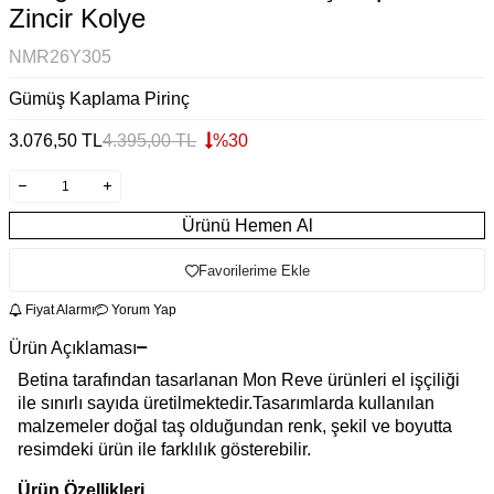
Zincir Kolye
NMR26Y305
Gümüş Kaplama Pirinç
3.076,50
TL
4.395,00
TL
%
30
Ürünü Hemen Al
Favorilerime Ekle
Fiyat Alarmı
Yorum Yap
Ürün Açıklaması
Betina tarafından tasarlanan Mon Reve ürünleri el işçiliği
ile sınırlı sayıda üretilmektedir.Tasarımlarda kullanılan
malzemeler doğal taş olduğundan renk, şekil ve boyutta
resimdeki ürün ile farklılık gösterebilir.
Ürün Özellikleri