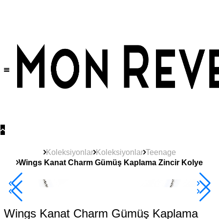
Tüm Ürünlerde Geçerli
%30
İndirim •
2 Ürün ve Üzerine Sepette Ek %10
İndirim Fırsatı!
Koleksiyonlar
Koleksiyonlar
Teenage
Wings Kanat Charm Gümüş Kaplama Zincir Kolye
Yeni
Ürün
2+ Ürüne +%10
Wings Kanat Charm Gümüş Kaplama