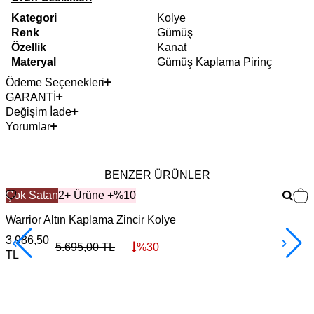
Kategori
Kolye
Renk
Gümüş
Özellik
Kanat
Materyal
Gümüş Kaplama Pirinç
Ödeme Seçenekleri
GARANTİ
Değişim İade
Yorumlar
BENZER ÜRÜNLER
Çok Satan
2+ Ürüne +%10
Warrior Altın Kaplama Zincir Kolye
F
3.986,50
3
5.695,00
TL
%
30
TL